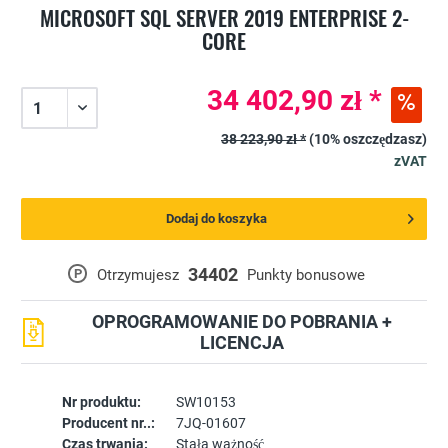
MICROSOFT SQL SERVER 2019 ENTERPRISE 2-
CORE
34 402,90 zł *
38 223,90 zł *
(10% oszczędzasz)
zVAT
Dodaj do koszyka
34402
P
Otrzymujesz
Punkty bonusowe
OPROGRAMOWANIE DO POBRANIA +
LICENCJA
Nr produktu:
SW10153
Producent nr..:
7JQ-01607
Czas trwania:
Stała ważność