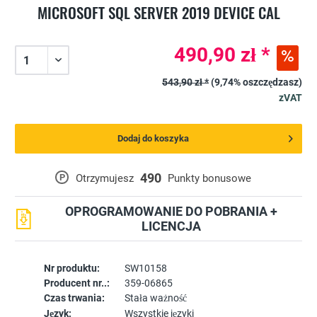
MICROSOFT SQL SERVER 2019 DEVICE CAL
490,90 zł *
543,90 zł *
(9,74% oszczędzasz)
zVAT
Dodaj do koszyka
490
P
Otrzymujesz
Punkty bonusowe
OPROGRAMOWANIE DO POBRANIA +
LICENCJA
Nr produktu:
SW10158
Producent nr..:
359-06865
Czas trwania:
Stała ważność
Język:
Wszystkie języki