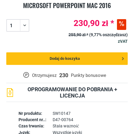
MICROSOFT POWERPOINT MAC 2016
230,90 zł *
255,90 zł *
(9,77% oszczędzasz)
zVAT
Dodaj do koszyka
230
P
Otrzymujesz
Punkty bonusowe
OPROGRAMOWANIE DO POBRANIA +
LICENCJA
Nr produktu:
SW10147
Producent nr..:
D47-00764
Czas trwania:
Stała ważność
Język:
Wszystkie języki