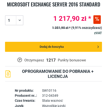
MICROSOFT EXCHANGE SERVER 2016 STANDARD
1 217,90 zł *
1 351,90 zł *
(9,91% oszczędzasz)
zVAT
Dodaj do koszyka
1217
P
Otrzymujesz
Punkty bonusowe
OPROGRAMOWANIE DO POBRANIA +
LICENCJA
Nr produktu:
SW10116
Producent nr..:
312-04349
Czas trwania:
Stała ważność
Język:
Wszystkie języki