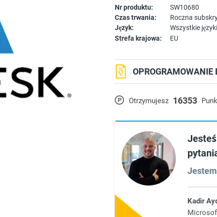
Nr produktu:
SW10680
Czas trwania:
Roczna subskr
Język:
Wszystkie język
Strefa krajowa:
EU
OPROGRAMOWANIE D
16353
P
Otrzymujesz
Punk
Jesteś
pytani
Jestem 
Kadir Ay
Microsof