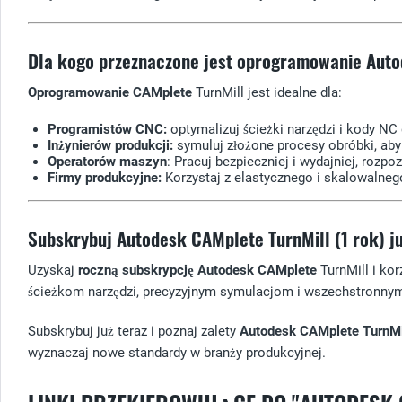
Dla kogo przeznaczone jest oprogramowanie Auto
Oprogramowanie CAMplete
TurnMill jest idealne dla:
Programistów CNC:
optymalizuj ścieżki narzędzi i kody NC d
Inżynierów produkcji:
symuluj złożone procesy obróbki, aby
Operatorów maszyn
: Pracuj bezpieczniej i wydajniej, roz
Firmy produkcyjne:
Korzystaj z elastycznego i skalowalneg
Subskrybuj Autodesk CAMplete TurnMill (1 rok) ju
Uzyskaj
roczną subskrypcję
Autodesk CAMplete
TurnMill i ko
ścieżkom narzędzi, precyzyjnym symulacjom i wszechstronnym
Subskrybuj już teraz i poznaj zalety
Autodesk CAMplete TurnMi
wyznaczaj nowe standardy w branży produkcyjnej.