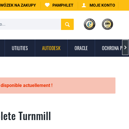
WÓZEK NA ZAKUPY
PAMPHLET
MOJE KONTO
UTILITIES
AUTODESK
ORACLE
OCHRONA PRZE

s disponible actuellement !
ete Turnmill