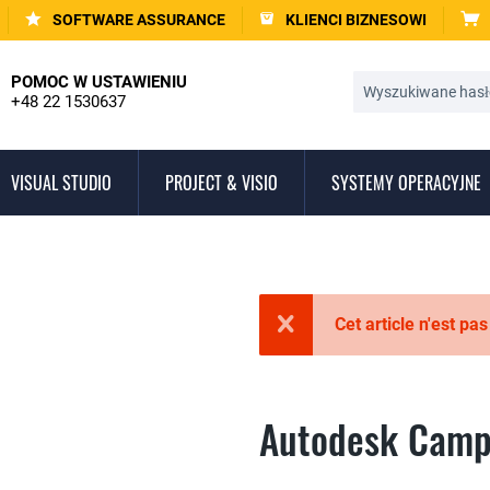
SOFTWARE ASSURANCE
KLIENCI BIZNESOWI
POMOC W USTAWIENIU
+48 22 1530637
VISUAL STUDIO
PROJECT & VISIO
SYSTEMY OPERACYJNE
Cet article n'est pa
Autodesk Campl