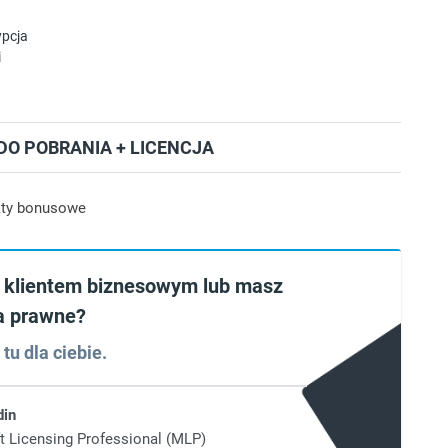
ypcja
i
O POBRANIA + LICENCJA
ty bonusowe
 klientem biznesowym lub masz
a prawne?
tu dla ciebie.
din
t Licensing Professional (MLP)