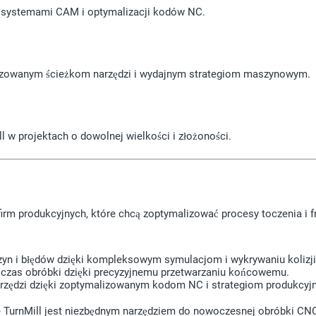
 z systemami CAM i optymalizacji kodów NC.
malizowanym ścieżkom narzędzi i wydajnym strategiom maszynowym.
l w projektach o dowolnej wielkości i złożoności.
rm produkcyjnych, które chcą zoptymalizować procesy toczenia i fr
n i błędów dzięki kompleksowym symulacjom i wykrywaniu kolizji
óć czas obróbki dzięki precyzyjnemu przetwarzaniu końcowemu.
narzędzi dzięki zoptymalizowanym kodom NC i strategiom produkcyj
 TurnMill jest niezbędnym narzędziem do nowoczesnej obróbki CN