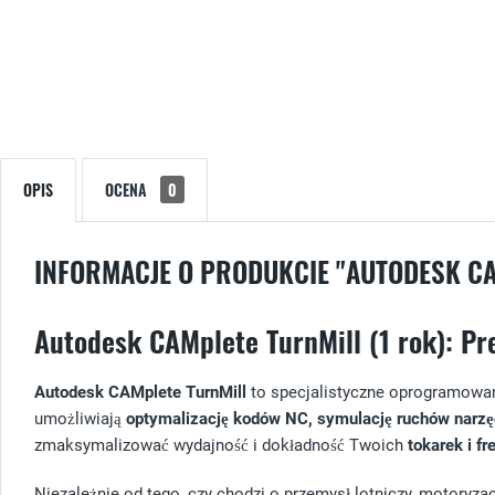
OPIS
OCENA
0
INFORMACJE O PRODUKCIE "AUTODESK C
Autodesk CAMplete TurnMill (1 rok): Pre
Autodesk CAMplete TurnMill
to specjalistyczne oprogramowan
umożliwiają
optymalizację kodów NC, symulację ruchów narzę
zmaksymalizować wydajność i dokładność Twoich
tokarek i f
Niezależnie od tego, czy chodzi o przemysł lotniczy, motoryza