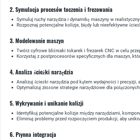
2. Symulacja procesów toczenia i frezowania
Symuluj ruchy narzędzia i dynamikę maszyny w realistyczn
Rozpoznaj potencjalne kolizje, błędy lub nieefektywne ście
3. Modelowanie maszyn
Twórz cyfrowe bliźniaki tokarek i frezarek CNC w celu prze
Korzystaj z postprocesorów specyficznych dla maszyn, kt
4. Analiza ścieżki narzędzia
Analizuj ścieżki narzędzia pod kątem wydajności i precyzji,
Optymalizuj złożone strategie narzędziowe dla połączonych
5. Wykrywanie i unikanie kolizji
Identyfikuj potencjalne kolizje między narzędziami, kompo
Eliminuj problemy przed rozpoczęciem produkcji, aby unik
6. Płynna integracja