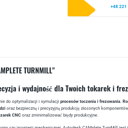
+48 221
AMPLETE TURNMILL"
cyzja i wydajność dla Twoich tokarek i fre
ie do optymalizacji i symulacji
procesów toczenia i frezowania
.
Ro
dzi
oraz bezpieczną i precyzyjną produkcję złożonych komponentów. 
rezarek CNC
oraz zminimalizować błędy produkcyjne.
cyjny czy inżynierii mechanicznej, Autodesk CAMplete TurnMill jes