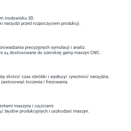
ym środowisku 3D.
żki narzędzi przed rozpoczęciem produkcji.
prowadzania precyzyjnych symulacji i analiz.
óre są dostosowane do szerokiej gamy maszyn CNC.
 aby skrócić czas obróbki i wydłużyć żywotność narzędzia.
 zastosowań toczenia i frezowania.
nentami maszyny i częściami.
nąć błędów produkcyjnych i uszkodzeń maszyn.