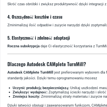
Skróć czas obróbki i zwiększ produktywność dzięki integracji
4. Oszczędność kosztów i czasu
Zminimalizuj ilość odpadów i zużycie narzędzi dzięki zopty
5. Elastyczność i zdolność adaptacji
Roczna subskrypcja
daje Ci elastyczność korzystania z TurnMil
Dlaczego Autodesk CAMplete TurnMill?
Autodesk CAMplete TurnMill
jest preferowanym wyborem dla fi
standardy jakości. Dzięki temu oprogramowaniu możesz
Uczynić produkcję bezpieczniejszą:
Unikaj uszkodzeń maszy
Zwiększyć wydajność:
Zoptymalizuj ścieżki narzędzi i skr
Zmniejsz koszty:
Zminimalizuj straty materiału i zużycie 
Dzięki łatwości obsługi i zaawansowanym funkcjom, CAMplete