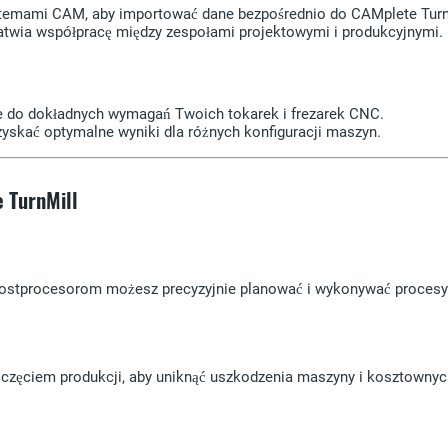
stemami CAM, aby importować dane bezpośrednio do CAMplete Turn
 ułatwia współpracę między zespołami projektowymi i produkcyjnymi.
 do dokładnych wymagań Twoich tokarek i frezarek CNC.
yskać optymalne wyniki dla różnych konfiguracji maszyn.
 TurnMill
postprocesorom możesz precyzyjnie planować i wykonywać procesy 
ozpoczęciem produkcji, aby uniknąć uszkodzenia maszyny i kosztownyc