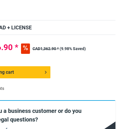
D + LICENSE
.90 *
CAD1,362.90 *
(9.98% Saved)
ng cart
nts
u a business customer or do you
egal questions?