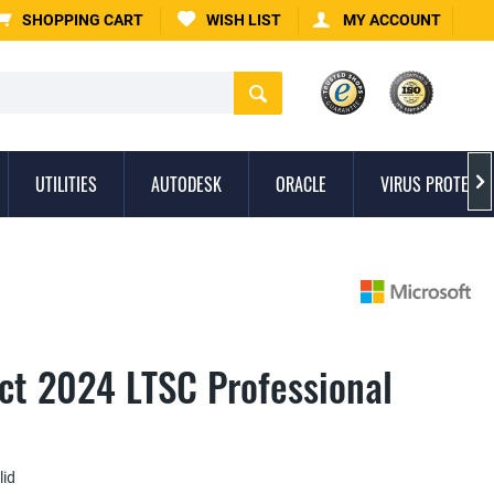
SHOPPING CART
WISH LIST
MY ACCOUNT
UTILITIES
AUTODESK
ORACLE
VIRUS PROTECTI

ect 2024 LTSC Professional
lid