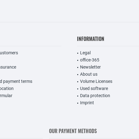
INFORMATION
customers
Legal
office-365
ssurance
Newsletter
About us
nd payment terms
Volume Licenses
vocation
Used software
rmular
Data protection
Imprint
OUR PAYMENT METHODS