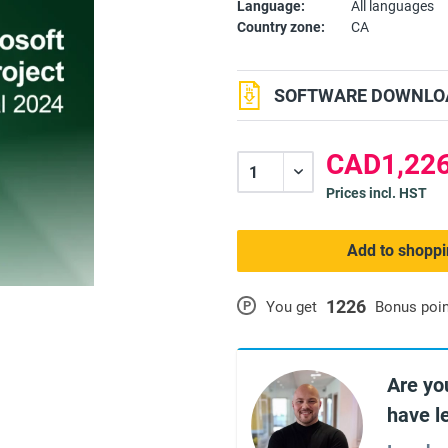
Language:
All languages
Country zone:
CA
SOFTWARE DOWNLOA
CAD1,226
Prices incl. HST
Add to shoppi
1226
P
You get
Bonus poi
Are yo
have l