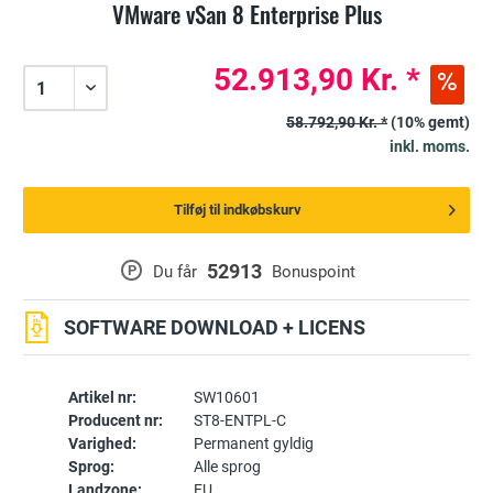
VMware vSan 8 Enterprise Plus
52.913,90 Kr. *
58.792,90 Kr. *
(10% gemt)
inkl. moms.
Tilføj til indkøbskurv
52913
P
Du får
Bonuspoint
SOFTWARE DOWNLOAD + LICENS
Artikel nr:
SW10601
Producent nr:
ST8-ENTPL-C
Varighed:
Permanent gyldig
Sprog:
Alle sprog
Landzone:
EU