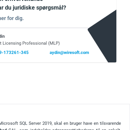
har du juridiske spørgsmål?
er for dig.
din
t Licensing Professional (MLP)
69-173261-345
aydin@wiresoft.com
f Microsoft SQL Server 2019, skal en bruger have en tilsvarende