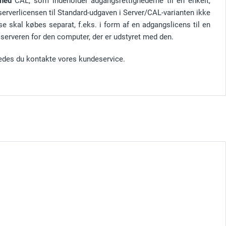
hed
CAL, som indeholder adgangsrettighederne til en enkelt,
serverlicensen til Standard-udgaven i Server/CAL-varianten ikke
se skal købes separat, f.eks. i form af en adgangslicens til en
serveren for den computer, der er udstyret med den.
edes du kontakte vores kundeservice.