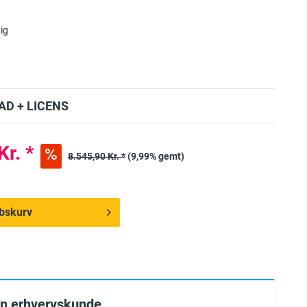
ig
D + LICENS
Kr. *
8.545,90 Kr. *
(9,99% gemt)
købskurv
en erhvervskunde