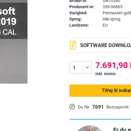
Artikel nr:
SW10390
Producent nr:
359-06865
Varighed:
Permanent gyld
Sprog:
Alle sprog
Landzone:
EU
SOFTWARE DOWNLOA
7.691,90 
inkl. moms.
Tilføj til ind
7691
P
Du får
Bonuspoint
Er du 