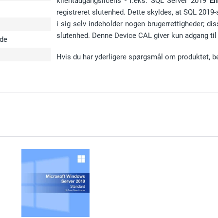
klientadgangslicens - f.eks. SQL Server 2019
En
registreret slutenhed. Dette skyldes, at SQL 2019-
i sig selv indeholder nogen brugerrettigheder; dis
slutenhed. Denne Device CAL giver kun adgang til 
ode
Hvis du har yderligere spørgsmål om produktet, b