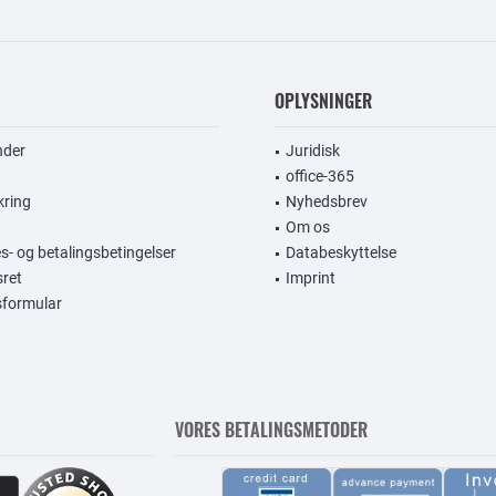
OPLYSNINGER
nder
Juridisk
office-365
kring
Nyhedsbrev
Om os
s- og betalingsbetingelser
Databeskyttelse
sret
Imprint
gsformular
VORES BETALINGSMETODER