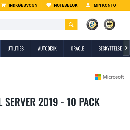
INDKØBSVOGN
NOTESBLOK
MIN KONTO
UTILITIES
AUTODESK
ORACLE
BESKYTTELSE MO

 SERVER 2019 - 10 PACK