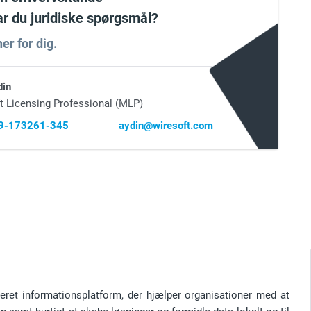
har du juridiske spørgsmål?
er for dig.
din
t Licensing Professional (MLP)
69-173261-345
aydin@wiresoft.com
eret informationsplatform, der hjælper organisationer med at