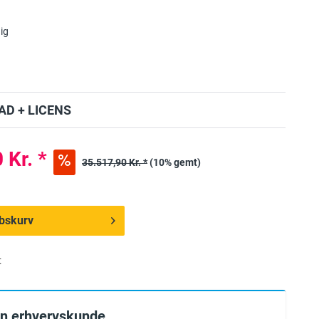
ig
D + LICENS
 Kr. *
35.517,90 Kr. *
(10% gemt)
købskurv
t
en erhvervskunde