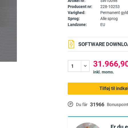
Artikel nr:
SW10098
Producent nr:
228-10253
Varighed:
Permanent gyld
Sprog:
Alle sprog
Landzone:
EU
SOFTWARE DOWNLOA
31.966,90
inkl. moms.
Tilføj til ind
31966
P
Du får
Bonuspoin
Er du 