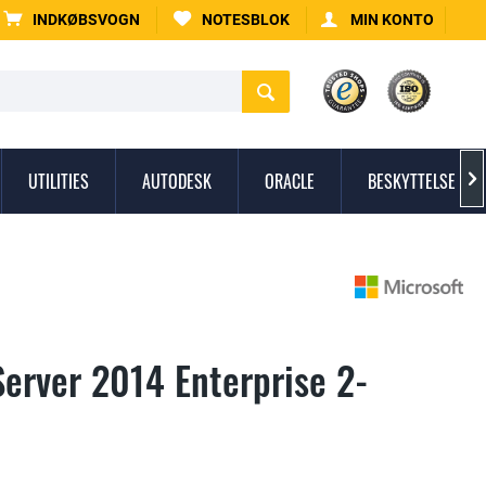
INDKØBSVOGN
NOTESBLOK
MIN KONTO
UTILITIES
AUTODESK
ORACLE
BESKYTTELSE MO

Server 2014 Enterprise 2-