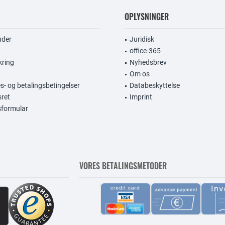
OPLYSNINGER
nder
Juridisk
office-365
kring
Nyhedsbrev
Om os
s- og betalingsbetingelser
Databeskyttelse
sret
Imprint
gsformular
VORES BETALINGSMETODER