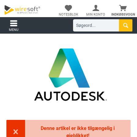
NOTESBLOK
MIN KONTO
INDKØBSVOGN
MENU
Denne artikel er ikke tilgængelig i
øjeblikket!