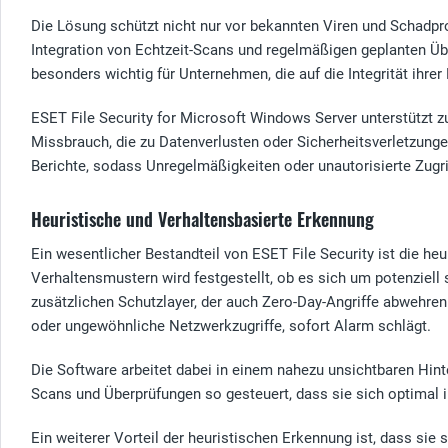
Die Lösung schützt nicht nur vor bekannten Viren und Schadp
Integration von Echtzeit-Scans und regelmäßigen geplanten Übe
besonders wichtig für Unternehmen, die auf die Integrität ihr
ESET File Security for Microsoft Windows Server unterstützt z
Missbrauch, die zu Datenverlusten oder Sicherheitsverletzungen
Berichte, sodass Unregelmäßigkeiten oder unautorisierte Zugri
Heuristische und Verhaltensbasierte Erkennung
Ein wesentlicher Bestandteil von ESET File Security ist die h
Verhaltensmustern wird festgestellt, ob es sich um potenziell
zusätzlichen Schutzlayer, der auch Zero-Day-Angriffe abwehren
oder ungewöhnliche Netzwerkzugriffe, sofort Alarm schlägt.
Die Software arbeitet dabei in einem nahezu unsichtbaren Hin
Scans und Überprüfungen so gesteuert, dass sie sich optimal 
Ein weiterer Vorteil der heuristischen Erkennung ist, dass si