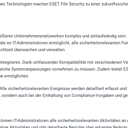
ichen Technologien machen ESET File Security zu einer zukunftssic
ößeren Unternehmensnetzwerken komplex und zeitaufwändig sein. E
 die es IT-Administratoren ermöglicht, alle sicherheitsrelevanten Fu
n Echtzeit überwachen und verwalten.
en integrieren. Dank umfassender Kompatibilität mit verschiedene
greiche Systemanpassungen vornehmen zu müssen. Zudem bietet ESET
e ermöglichen.
 Alle sicherheitsrelevanten Ereignisse werden detailliert erfasst 
ose, sondern auch bei der Einhaltung von Compliance-Vorgaben und 
önnen IT-Administratoren alle sicherheitsrelevanten Aktivitäten an
tige Aktivitäten und gibt detaillierte Berichte über erkannte Bedro