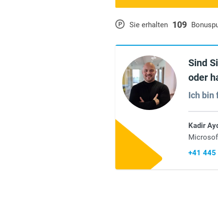
109
P
Sie erhalten
Bonusp
Sind S
oder h
Ich bin 
Kadir Ay
Microsof
+41 445