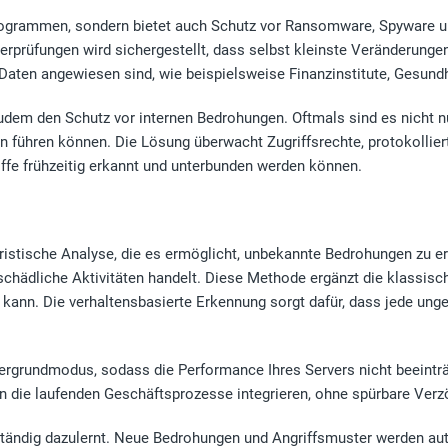
rogrammen, sondern bietet auch Schutz vor Ransomware, Spyware un
rprüfungen wird sichergestellt, dass selbst kleinste Veränderungen 
er Daten angewiesen sind, wie beispielsweise Finanzinstitute, Gesun
udem den Schutz vor internen Bedrohungen. Oftmals sind es nicht n
 führen können. Die Lösung überwacht Zugriffsrechte, protokolliert 
ffe frühzeitig erkannt und unterbunden werden können.
euristische Analyse, die es ermöglicht, unbekannte Bedrohungen zu 
 schädliche Aktivitäten handelt. Diese Methode ergänzt die klassisc
 kann. Die verhaltensbasierte Erkennung sorgt dafür, dass jede ung
tergrundmodus, sodass die Performance Ihres Servers nicht beeinträ
in die laufenden Geschäftsprozesse integrieren, ohne spürbare Ver
e ständig dazulernt. Neue Bedrohungen und Angriffsmuster werden au