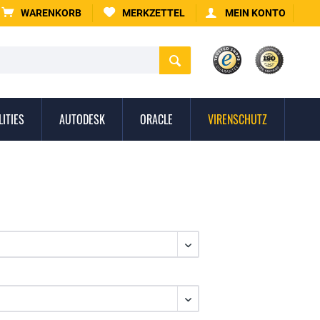
WARENKORB
MERKZETTEL
MEIN KONTO
LITIES
AUTODESK
ORACLE
VIRENSCHUTZ