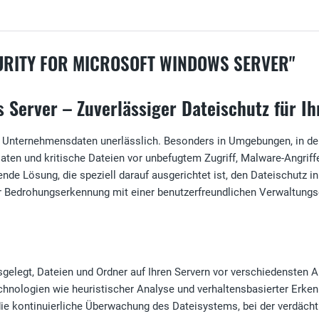
URITY FOR MICROSOFT WINDOWS SERVER"
ws Server – Zuverlässiger Dateischutz für
von Unternehmensdaten unerlässlich. Besonders in Umgebungen, in d
ten und kritische Dateien vor unbefugtem Zugriff, Malware-Angriffe
ende Lösung, die speziell darauf ausgerichtet ist, den Dateischutz
 Bedrohungserkennung mit einer benutzerfreundlichen Verwaltungs
gelegt, Dateien und Ordner auf Ihren Servern vor verschiedensten A
echnologien wie heuristischer Analyse und verhaltensbasierter Erke
t die kontinuierliche Überwachung des Dateisystems, bei der verdächt