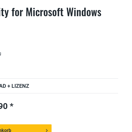
ity for Microsoft Windows
g
D + LIZENZ
90 *
nkorb