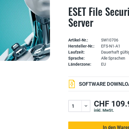
ESET File Secur
Server
Artikel-Nr.:
SW10706
Hersteller-Nr.:
EFS-N1-A1
Laufzeit:
Dauerhaft gülti
Sprache:
Alle Sprachen
Länderzone:
EU
SOFTWARE DOWNLOA
CHF 109.
inkl. MwSt.
In den Ware