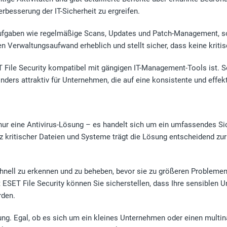
rbesserung der IT-Sicherheit zu ergreifen.
fgaben wie regelmäßige Scans, Updates und Patch-Management, sod
n Verwaltungsaufwand erheblich und stellt sicher, dass keine krit
T File Security kompatibel mit gängigen IT-Management-Tools ist. So
ders attraktiv für Unternehmen, die auf eine konsistente und effek
nur eine Antivirus-Lösung – es handelt sich um ein umfassendes Si
ritischer Dateien und Systeme trägt die Lösung entscheidend zur 
nell zu erkennen und zu beheben, bevor sie zu größeren Problemen e
it ESET File Security können Sie sicherstellen, dass Ihre sensiblen 
rden.
ösung. Egal, ob es sich um ein kleines Unternehmen oder einen multi