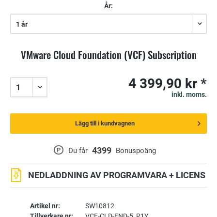
År:
VMware Cloud Foundation (VCF) Subscription
4 399,90 kr *
inkl. moms.
Lägg till i kundvagnen
4399
P
Du får
Bonuspoäng
NEDLADDNING AV PROGRAMVARA + LICENS
Artikel nr:
SW10812
Tillverkare nr:
VCF-CLD-FND-5_P1Y