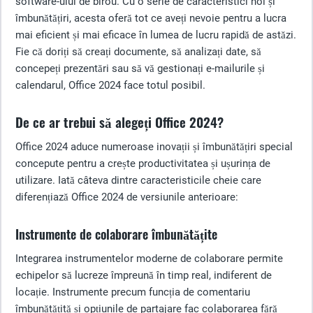
software-ului de birou. Cu o serie de caracteristici noi și
îmbunătățiri, acesta oferă tot ce aveți nevoie pentru a lucra
mai eficient și mai eficace în lumea de lucru rapidă de astăzi.
Fie că doriți să creați documente, să analizați date, să
concepeți prezentări sau să vă gestionați e-mailurile și
calendarul, Office 2024 face totul posibil.
De ce ar trebui să alegeți Office 2024?
Office 2024 aduce numeroase inovații și îmbunătățiri special
concepute pentru a crește productivitatea și ușurința de
utilizare. Iată câteva dintre caracteristicile cheie care
diferențiază Office 2024 de versiunile anterioare:
Instrumente de colaborare îmbunătățite
Integrarea instrumentelor moderne de colaborare permite
echipelor să lucreze împreună în timp real, indiferent de
locație. Instrumente precum funcția de comentariu
îmbunătățită și opțiunile de partajare fac colaborarea fără