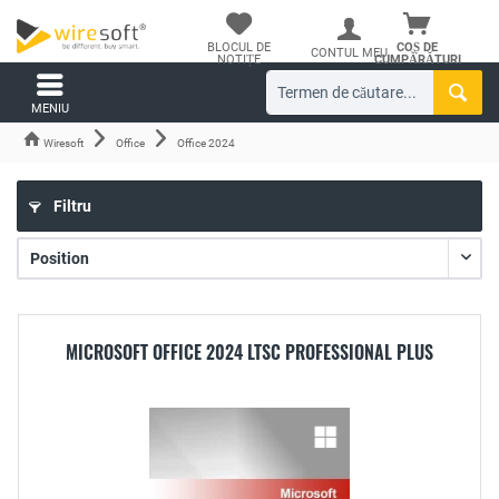
BLOCUL DE
COȘ DE
CONTUL MEU
NOTIȚE
CUMPĂRĂTURI
MENIU
Wiresoft
Office
Office 2024
Filtru
MICROSOFT OFFICE 2024 LTSC PROFESSIONAL PLUS