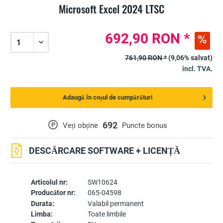
Microsoft Excel 2024 LTSC
692,90 RON *
761,90 RON *
(9,06% salvat)
incl. TVA.
Adaugă în coșul de cumpărături
692
P
Veți obține
Puncte bonus
DESCĂRCARE SOFTWARE + LICENȚĂ
Articolul nr:
SW10624
Producător nr:
065-04598
Durata:
Valabil permanent
Limba:
Toate limbile