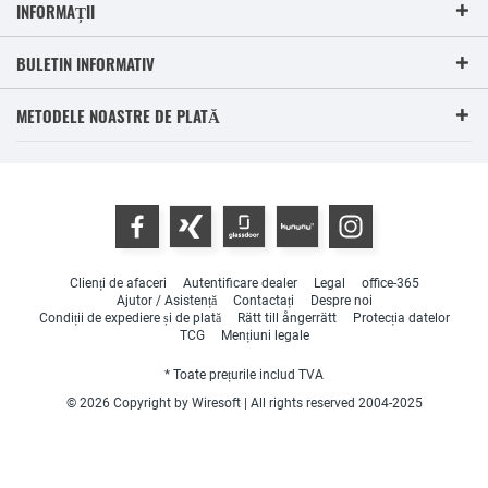
INFORMAȚII
BULETIN INFORMATIV
METODELE NOASTRE DE PLATĂ
Clienți de afaceri
Autentificare dealer
Legal
office-365
Ajutor / Asistență
Contactați
Despre noi
Condiții de expediere și de plată
Rätt till ångerrätt
Protecția datelor
TCG
Mențiuni legale
* Toate prețurile includ TVA
© 2026 Copyright by Wiresoft | All rights reserved 2004-2025