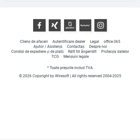
Clienți de afaceri
Autentificare dealer
Legal
office-365
Ajutor / Asistență
Contactați
Despre noi
Condiții de expediere și de plată
Rätt till ångerrätt
Protecția datelor
TCG
Mențiuni legale
* Toate prețurile includ TVA
© 2026 Copyright by Wiresoft | All rights reserved 2004-2025