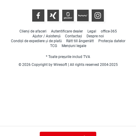
Clienți de afaceri
Autentificare dealer
Legal
office-365
Ajutor / Asistență
Contactați
Despre noi
Condiții de expediere și de plată
Rätt till ångerrätt
Protecția datelor
TCG
Mențiuni legale
* Toate prețurile includ TVA
© 2026 Copyright by Wiresoft | All rights reserved 2004-2025