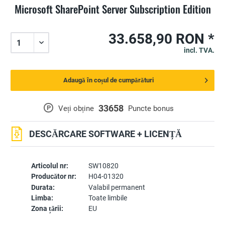
Microsoft SharePoint Server Subscription Edition
33.658,90 RON *
incl. TVA.
Adaugă în coșul de cumpărături
33658
P
Veți obține
Puncte bonus
DESCĂRCARE SOFTWARE + LICENȚĂ
Articolul nr:
SW10820
Producător nr:
H04-01320
Durata:
Valabil permanent
Limba:
Toate limbile
Zona țării:
EU