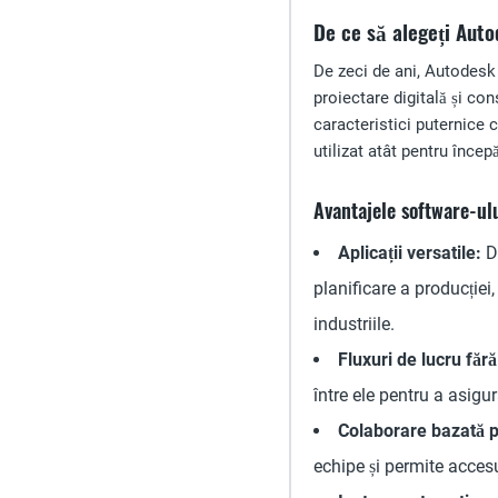
De ce să alegeți Aut
De zeci de ani, Autodes
proiectare digitală și co
caracteristici puternice c
utilizat atât pentru începă
Avantajele software-ul
Aplicații versatile:
De
planificare a producției
industriile.
Fluxuri de lucru fără
între ele pentru a asigur
Colaborare bazată p
echipe și permite accesu