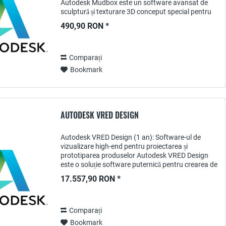
Autodesk Mudbox este un software avansat de
sculptură și texturare 3D conceput special pentru
artiștii și designerii care doresc să creeze...
490,90 RON *
Comparați
Bookmark
AUTODESK VRED DESIGN
Autodesk VRED Design (1 an): Software-ul de
vizualizare high-end pentru proiectarea și
prototiparea produselor Autodesk VRED Design
este o soluție software puternică pentru crearea de
vizualizări fotorealiste și prototipuri virtuale. Cu...
17.557,90 RON *
Comparați
Bookmark