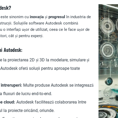
odesk?
k este sinonim cu
inovația
și
progresul
în industria de
nstrucții. Soluțiile software Autodesk combină
u o interfață ușor de utilizat, ceea ce le face ușor de
tori, cât și pentru experți.
ui Autodesk:
 la proiectarea 2D și 3D la modelare, simulare și
, Autodesk oferă soluții pentru aproape toate
 întreruperi:
Multe produse Autodesk se integrează
a fluxuri de lucru end-to-end.
e cloud:
Autodesk facilitează colaborarea între
l la proiecte oricând, oriunde.