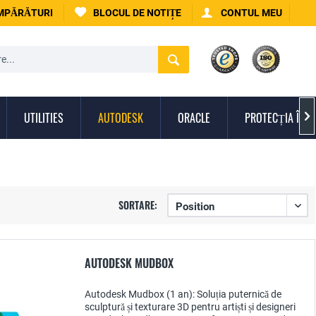
UMPĂRĂTURI
BLOCUL DE NOTIȚE
CONTUL MEU
UTILITIES
AUTODESK
ORACLE
PROTECȚIA ÎMPO

SORTARE:
AUTODESK MUDBOX
Autodesk Mudbox (1 an): Soluția puternică de
sculptură și texturare 3D pentru artiști și designeri