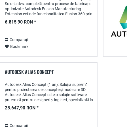
Soluția dvs. completă pentru procese de fabricație
optimizate Autodesk Fusion Manufacturing
Extension extinde funcționalitatea Fusion 360 prin
furnizarea de instrumente specializate pentru...
6.815,90 RON *
Comparați
Bookmark
AUTODESK ALIAS CONCEPT
Autodesk Alias Concept (1 an): Soluția supremă
pentru proiectarea de concepte și modelare 3D
Autodesk Alias Concept este o soluție software
puternică pentru designeri și ingineri, specializată în
crearea de concepte de înaltă calitate și...
25.647,90 RON *
Comparați