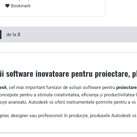
Bookmark
de la
3
ii software inovatoare pentru proiectare, pl
esk
, cel mai important furnizor de soluții software pentru
proiectare
ncepute pentru a stimula creativitatea, eficiența și productivitatea î
ucție avansată, Autodesk vă oferă instrumentele potrivite pentru a vă 
nginer, designer sau profesionist în producție, produsele Autodesk vă aj