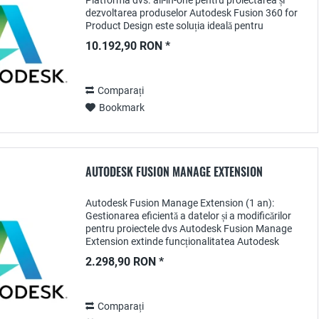
Platforma dvs. all-in-one pentru proiectarea și
dezvoltarea produselor Autodesk Fusion 360 for
Product Design este soluția ideală pentru
proiectanții și inginerii care doresc să dezvolte...
10.192,90 RON *
Comparați
Bookmark
AUTODESK FUSION MANAGE EXTENSION
Autodesk Fusion Manage Extension (1 an):
Gestionarea eficientă a datelor și a modificărilor
pentru proiectele dvs Autodesk Fusion Manage
Extension extinde funcționalitatea Autodesk
Fusion 360 și vă oferă instrumente puternice
2.298,90 RON *
pentru...
Comparați