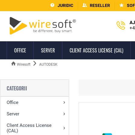
JURIDIC
RESELLER
SOF
AJ
+4
OFFICE
SERVER
CLIENT ACCESS LICENSE (CAL)
Wiresoft
AUTODESK
CATEGORII
Office
Server
Client Access License
(CAL)