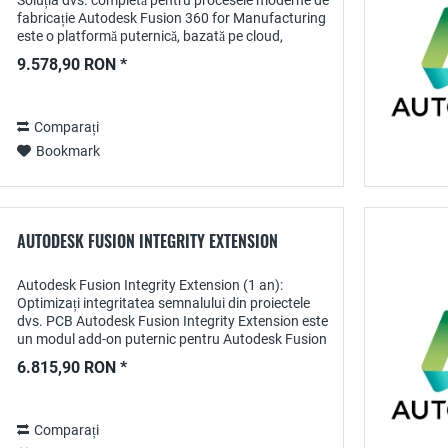
Soluția dvs. completă pentru procesele moderne de
fabricație Autodesk Fusion 360 for Manufacturing
este o platformă puternică, bazată pe cloud,
concepută special pentru ingineri, proiectanți...
9.578,90 RON *
Comparați
Bookmark
AUTODESK FUSION INTEGRITY EXTENSION
Autodesk Fusion Integrity Extension (1 an):
Optimizați integritatea semnalului din proiectele
dvs. PCB Autodesk Fusion Integrity Extension este
un modul add-on puternic pentru Autodesk Fusion
360 , bazat pe tehnologia Ansys. Această...
6.815,90 RON *
Comparați