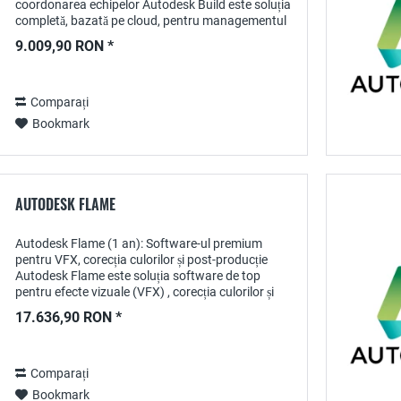
coordonarea echipelor Autodesk Build este soluția
completă, bazată pe cloud, pentru managementul
proiectelor de construcții, concepută special...
9.009,90 RON *
Comparați
Bookmark
AUTODESK FLAME
Autodesk Flame (1 an): Software-ul premium
pentru VFX, corecția culorilor și post-producție
Autodesk Flame este soluția software de top
pentru efecte vizuale (VFX) , corecția culorilor și
post-producția profesională a proiectelor video...
17.636,90 RON *
Comparați
Bookmark