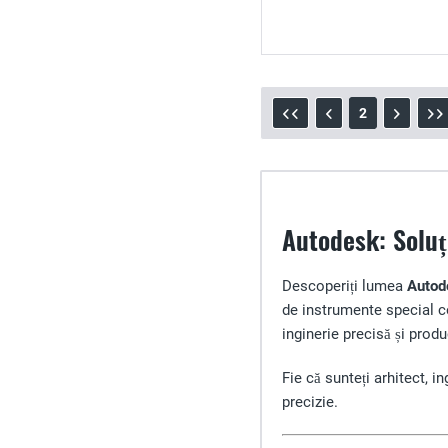
2
Autodesk: Soluț
Descoperiți lumea
Autod
de instrumente special co
inginerie precisă și prod
Fie că sunteți arhitect, i
precizie.