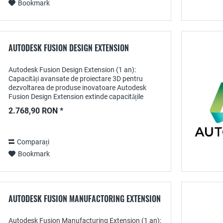
Bookmark
AUTODESK FUSION DESIGN EXTENSION
Autodesk Fusion Design Extension (1 an):
Capacități avansate de proiectare 3D pentru
dezvoltarea de produse inovatoare Autodesk
Fusion Design Extension extinde capacitățile
Fusion 360 prin furnizarea de instrumente
2.768,90 RON *
avansate pentru...
Comparați
Bookmark
AUTODESK FUSION MANUFACTORING EXTENSION
Autodesk Fusion Manufacturing Extension (1 an):