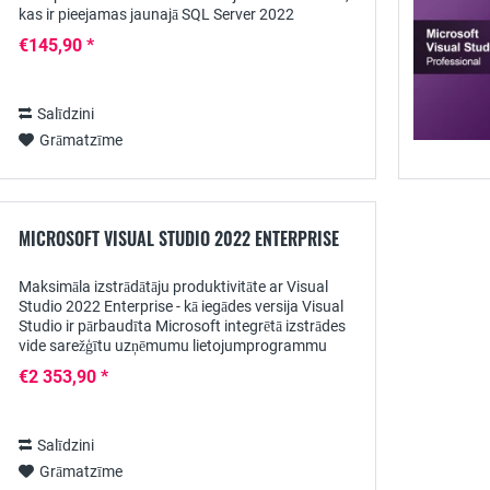
kas ir pieejamas jaunajā SQL Server 2022
programmatūrā noteiktām redakcijām -...
€145,90 *
Salīdzini
Grāmatzīme
MICROSOFT VISUAL STUDIO 2022 ENTERPRISE
Maksimāla izstrādātāju produktivitāte ar Visual
Studio 2022 Enterprise - kā iegādes versija Visual
Studio ir pārbaudīta Microsoft integrētā izstrādes
vide sarežģītu uzņēmumu lietojumprogrammu
projektēšanai un izvietošanai dažādās jomās....
€2 353,90 *
Salīdzini
Grāmatzīme