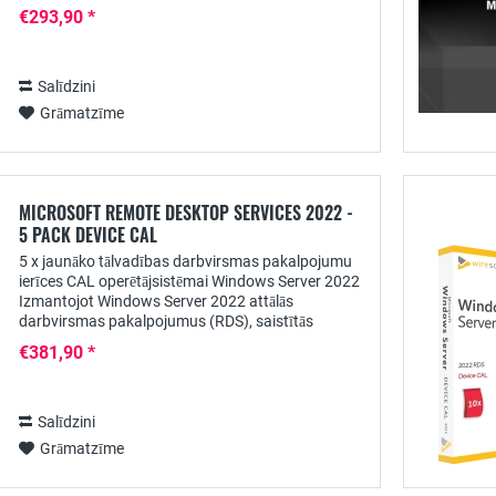
komponents uzņēmumiem, kuriem nepieciešama
€293,90 *
jaudīga un...
Salīdzini
Grāmatzīme
MICROSOFT REMOTE DESKTOP SERVICES 2022 -
5 PACK DEVICE CAL
5 x jaunāko tālvadības darbvirsmas pakalpojumu
ierīces CAL operētājsistēmai Windows Server 2022
Izmantojot Windows Server 2022 attālās
darbvirsmas pakalpojumus (RDS), saistītās
lietojumprogrammas lietotājiem var nodrošināt
€381,90 *
centralizēti....
Salīdzini
Grāmatzīme