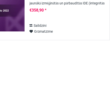
jaunākā izmēģinātās un pārbaudītās IDE (integrētās
izstrādes vides) versija, kas izstrādāta...
€358,90 *
Salīdzini
Grāmatzīme