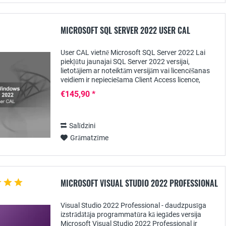
MICROSOFT SQL SERVER 2022 USER CAL
User CAL vietnē Microsoft SQL Server 2022 Lai
piekļūtu jaunajai SQL Server 2022 versijai,
lietotājiem ar noteiktām versijām vai licencēšanas
veidiem ir nepieciešama Client Access licence,
piemēram, User CAL veidā. Tikai ar šādu licenci...
€145,90 *
Salīdzini
Grāmatzīme
MICROSOFT VISUAL STUDIO 2022 PROFESSIONAL
Visual Studio 2022 Professional - daudzpusīga
izstrādātāja programmatūra kā iegādes versija
Microsoft Visual Studio 2022 Professional ir