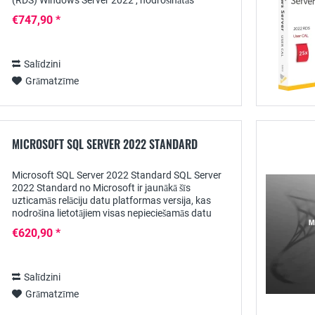
(RDS) Windows Server 2022 , nodrošinātās
lietojumprogrammas var centralizēti padarīt...
€747,90 *
Salīdzini
Grāmatzīme
MICROSOFT SQL SERVER 2022 STANDARD
Microsoft SQL Server 2022 Standard SQL Server
2022 Standard no Microsoft ir jaunākā šīs
uzticamās relāciju datu platformas versija, kas
nodrošina lietotājiem visas nepieciešamās datu
bāzes un analīzes un pārskatu veidošanas
€620,90 *
funkcijas,...
Salīdzini
Grāmatzīme