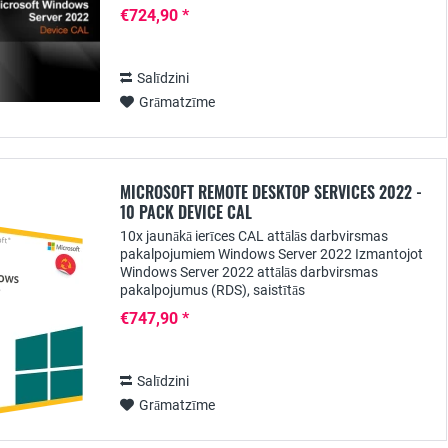
risinājumu uzņēmumiem, kuriem nepieciešama...
€724,90 *
Salīdzini
Grāmatzīme
MICROSOFT REMOTE DESKTOP SERVICES 2022 -
10 PACK DEVICE CAL
10x jaunākā ierīces CAL attālās darbvirsmas
pakalpojumiem Windows Server 2022 Izmantojot
Windows Server 2022 attālās darbvirsmas
pakalpojumus (RDS), saistītās
lietojumprogrammas lietotājiem var nodrošināt
€747,90 *
centralizēti. Lai lietotāji tos...
Salīdzini
Grāmatzīme