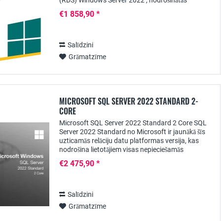
(RDS) Windows Server 2022 , nodrošinātās
lietojumprogrammas var centralizēti padarīt
€1 858,90 *
pieejamas...
Salīdzini
Grāmatzīme
MICROSOFT SQL SERVER 2022 STANDARD 2-
CORE
Microsoft SQL Server 2022 Standard 2 Core SQL
Server 2022 Standard no Microsoft ir jaunākā šīs
uzticamās relāciju datu platformas versija, kas
nodrošina lietotājiem visas nepieciešamās
datubāzes un analīzes un pārskatu veidošanas...
€2 475,90 *
Salīdzini
Grāmatzīme