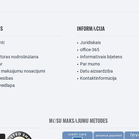
MS
INFORMĀCIJA
nti
Juridiskais
office-365
ūras nodrošināšana
Informatīvais biļetens
ar
Par mums
n maksājumu nosacījumi
Datu aizsardzība
iesības
Kontaktinformācija
veidlapa
MŪSU MAKSĀJUMU METODES