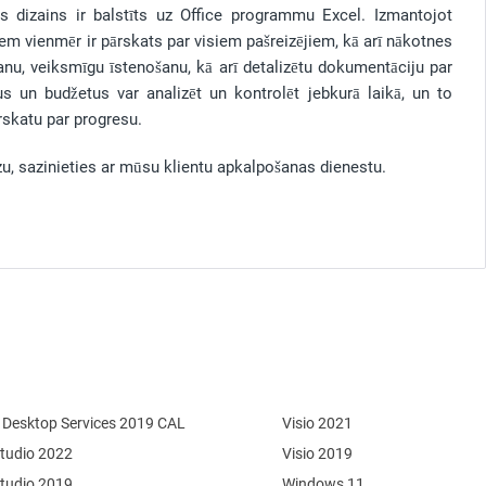
as dizains ir balstīts uz Office programmu Excel. Izmantojot
em vienmēr ir pārskats par visiem pašreizējiem, kā arī nākotnes
šanu, veiksmīgu īstenošanu, kā arī detalizētu dokumentāciju par
us un budžetus var analizēt un kontrolēt jebkurā laikā, un to
rskatu par progresu.
zu, sazinieties ar mūsu klientu apkalpošanas dienestu.
Desktop Services 2019 CAL
Visio 2021
Studio 2022
Visio 2019
Studio 2019
Windows 11