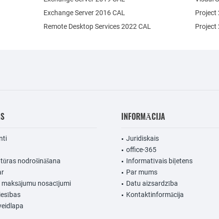
Exchange Server 2016 CAL
Project
Remote Desktop Services 2022 CAL
Project
MS
INFORMĀCIJA
nti
Juridiskais
office-365
ūras nodrošināšana
Informatīvais biļetens
ar
Par mums
n maksājumu nosacījumi
Datu aizsardzība
iesības
Kontaktinformācija
veidlapa