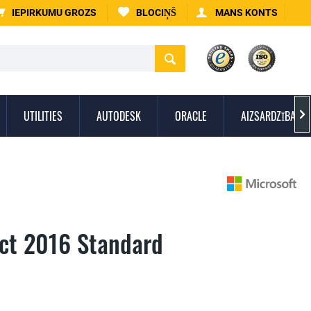
IEPIRKUMU GROZS
BLOCIŅŠ
MANS KONTS
UTILITIES
AUTODESK
ORACLE
AIZSARDZĪBA PR

ect 2016 Standard