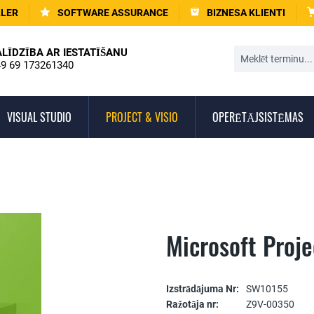
LLER
SOFTWARE ASSURANCE
BIZNESA KLIENTI
ALĪDZĪBA AR IESTATĪŠANU
9 69 173261340
VISUAL STUDIO
PROJECT & VISIO
OPERĒTĀJSISTĒMAS
Microsoft Proj
Izstrādājuma Nr:
SW10155
Ražotāja nr:
Z9V-00350