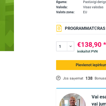
Ilgums:
Pastāvīgi derīg
Valoda:
Visas valodas
Valsts zona:
EU
PROGRAMMATŪRAS L
€138,90 
ieskaitot PVN
Pievienot iepirk
138
P
Jūs saņemat
Bonusa
Vai es
vai jum