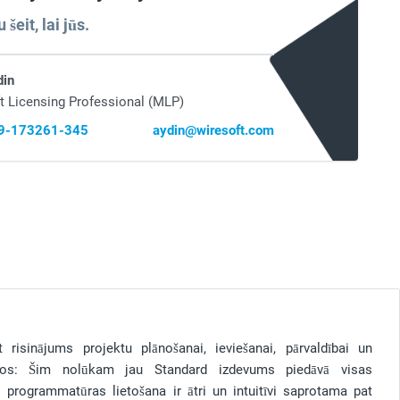
šeit, lai jūs.
din
t Licensing Professional (MLP)
69-173261-345
aydin@wiresoft.com
risinājums projektu plānošanai, ieviešanai, pārvaldībai un
os: Šim nolūkam jau Standard izdevums piedāvā visas
 programmatūras lietošana ir ātri un intuitīvi saprotama pat