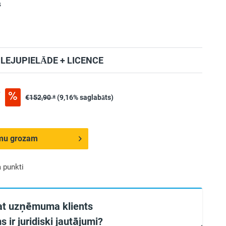
s
EJUPIELĀDE + LICENCE
*
€152,90 *
(9,16% saglabāts)
umu grozam
 punkti
at uzņēmuma klients
s ir juridiski jautājumi?