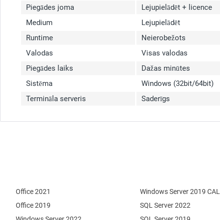
Piegādes joma
Lejupielādēt + licence
Medium
Lejupielādēt
Runtime
Neierobežots
Valodas
Visas valodas
Piegādes laiks
Dažas minūtes
Sistēma
Windows (32bit/64bit)
Termināla serveris
Saderīgs
Office 2021
Windows Server 2019 CAL
Office 2019
SQL Server 2022
Windows Server 2022
SQL Server 2019