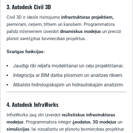
3. Autodesk Civil 3D
Civil 3D ir ideāls risinājums
infrastruktūras projektiem,
piemēram, ceļiem, tiltiem un kanāliem. Programmatūra
palīdz inženieriem izveidot
dinamiskus modeļus
un precīzi
plānot sarežģītus būvniecības projektus.
Svarīgas funkcijas:
Jaudīgi rīki reljefa modelēšanai un ceļu projektēšanai.
Integrācija ar BIM darba plūsmām un analīzes rīkiem.
Atbalsts hidroloģiskajām un hidrauliskajām analīzēm.
4. Autodesk InfraWorks
InfraWorks ļauj ātri izveidot
reālistiskus infrastruktūras
modeļus
. Programmatūra integrē
ģeodatus
,
3D modeļus
un
simulācijas
, lai vizualizētu un plānotu būvniecības projektus