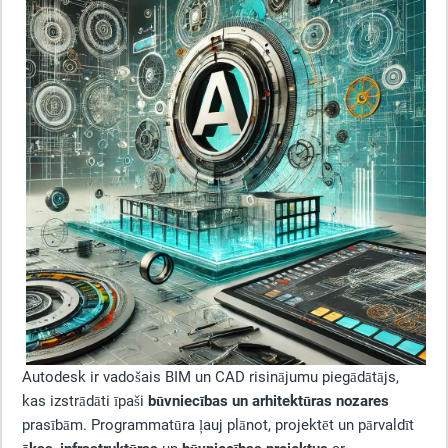
Autodesk ir vadošais BIM un CAD risinājumu piegādātājs,
kas izstrādāti īpaši
būvniecības un arhitektūras nozares
prasībām. Programmatūra ļauj plānot, projektēt un pārvaldīt