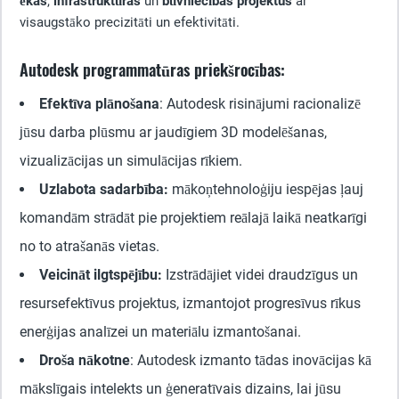
ēkas
,
infrastruktūras
un
būvniecības projektus
ar
visaugstāko precizitāti un efektivitāti.
Autodesk programmatūras priekšrocības:
Efektīva plānošana
: Autodesk risinājumi racionalizē
jūsu darba plūsmu ar jaudīgiem 3D modelēšanas,
vizualizācijas un simulācijas rīkiem.
Uzlabota sadarbība:
mākoņtehnoloģiju iespējas ļauj
komandām strādāt pie projektiem reālajā laikā neatkarīgi
no to atrašanās vietas.
Veicināt ilgtspējību:
Izstrādājiet videi draudzīgus un
resursefektīvus projektus, izmantojot progresīvus rīkus
enerģijas analīzei un materiālu izmantošanai.
Droša nākotne
: Autodesk izmanto tādas inovācijas kā
mākslīgais intelekts un ģeneratīvais dizains, lai jūsu