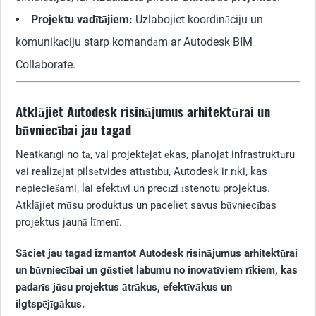
Projektu vadītājiem:
Uzlabojiet koordināciju un
komunikāciju starp komandām ar Autodesk BIM
Collaborate.
Atklājiet Autodesk risinājumus arhitektūrai un
būvniecībai jau tagad
Neatkarīgi no tā, vai projektējat ēkas, plānojat infrastruktūru
vai realizējat pilsētvides attīstību, Autodesk ir rīki, kas
nepieciešami, lai efektīvi un precīzi īstenotu projektus.
Atklājiet mūsu produktus un paceliet savus būvniecības
projektus jaunā līmenī.
Sāciet jau tagad izmantot Autodesk risinājumus arhitektūrai
un būvniecībai un gūstiet labumu no inovatīviem rīkiem, kas
padarīs jūsu projektus ātrākus, efektīvākus un
ilgtspējīgākus.