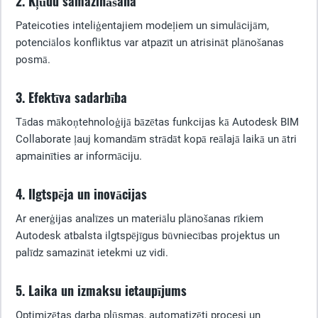
2. Kļūdu samazināšana
Pateicoties inteliģentajiem modeļiem un simulācijām,
potenciālos konfliktus var atpazīt un atrisināt plānošanas
posmā.
3. Efektīva sadarbība
Tādas mākoņtehnoloģijā bāzētas funkcijas kā Autodesk BIM
Collaborate ļauj komandām strādāt kopā reālajā laikā un ātri
apmainīties ar informāciju.
4. Ilgtspēja un inovācijas
Ar enerģijas analīzes un materiālu plānošanas rīkiem
Autodesk atbalsta ilgtspējīgus būvniecības projektus un
palīdz samazināt ietekmi uz vidi.
5. Laika un izmaksu ietaupījums
Optimizētas darba plūsmas, automatizēti procesi un