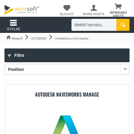
IEPIRKUMU
BLOCIŅŠ
MANS KONTS
GROZS
IZVĒLNE
Wiresoft
AUTODESK
Arhitektūra un būvniecība
Filtrs
AUTODESK NAVISWORKS MANAGE