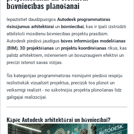
būvniecības plānošanai
Iepazīstiet daudzpusīgos
Autodesk programmatūras
risinājumus
arhitektūrai
un
būvniecībai
, kas ir īpaši izstrādāti
atbilstoši mūsdienu būvniecības projektu prasībām.
Autodesk piedāvā jaudīgus
būves informācijas modelēšanas
(BIM)
,
3D projektēšanas
un
projektu koordinēšanas
rīkus, kas
palīdz arhitektiem, inženieriem un būvuzraugiem efektīvi un
precīzi īstenot savas vīzijas.
Šīs kategorijas programmatūras risinājumi piedāvā iespēju
reālistiskāk vizualizēt projektus, precīzāk tos plānot un
veiksmīgi realizēt - no sākotnējās projekta plānošanas līdz
galīgajai realizācijai.
Kāpēc Autodesk arhitektūrai un būvniecībai?