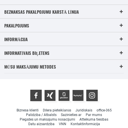
BEZMAKSAS PAKALPOJUMU KARSTĀ LĪNIJA
PAKALPOJUMS
INFORMĀCIJA
INFORMATĪVAIS BIĻETENS
MŪSU MAKSĀJUMU METODES
Biznesa klienti
Dīlera pieteikšanās
Juridiskais
office-365
Palīdzība / Atbalsts
Sazinieties ar
Par mums
Piegādes un maksājumu nosacījumi
Atteikuma tiesības
Datu aizsardzība
VNN
Kontaktinformācija