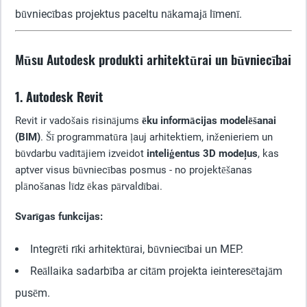
būvniecības projektus paceltu nākamajā līmenī.
Mūsu Autodesk produkti arhitektūrai un būvniecībai
1. Autodesk Revit
Revit ir vadošais risinājums
ēku informācijas modelēšanai
(BIM)
. Šī programmatūra ļauj arhitektiem, inženieriem un
būvdarbu vadītājiem izveidot
inteliģentus 3D modeļus
, kas
aptver visus būvniecības posmus - no projektēšanas
plānošanas līdz ēkas pārvaldībai.
Svarīgas funkcijas:
Integrēti rīki arhitektūrai, būvniecībai un MEP.
Reāllaika sadarbība ar citām projekta ieinteresētajām
pusēm.