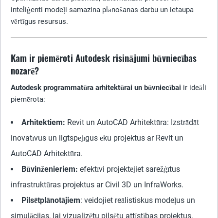
inteliģenti modeļi samazina plānošanas darbu un ietaupa
vērtīgus resursus.
Kam ir piemēroti Autodesk risinājumi būvniecības
nozarē?
Autodesk programmatūra arhitektūrai un būvniecībai
ir ideāli
piemērota:
Arhitektiem:
Revit un AutoCAD Arhitektūra: Izstrādāt
inovatīvus un ilgtspējīgus ēku projektus ar Revit un
AutoCAD Arhitektūra.
Būvinženieriem:
efektīvi projektējiet sarežģītus
infrastruktūras projektus ar Civil 3D un InfraWorks.
Pilsētplānotājiem
: veidojiet reālistiskus modeļus un
simulācijas, lai vizualizētu pilsētu attīstības projektus.