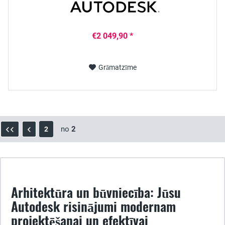
€2 049,90 *
Grāmatzīme
no
2
2
Arhitektūra un būvniecība: Jūsu
Autodesk risinājumi modernam
projektēšanai un efektīvai