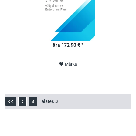
ära 172,90 € *
Märka
alates
3
3