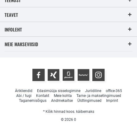
TEENUST
TEAVET
INFOLEHT
MEIE MAKSEVIISID
Ärikliendid
Edasimüüja sisselogimine
Juriidiline
office-365
Abi / tugi
Kontakt
Meie kohta
Tarne- ja maksetingimused
Taganemisõigus
Andmekaitse
Üldtingimused
Imprint
* Kõik hinnad koos. käibemaks
© 2026
0