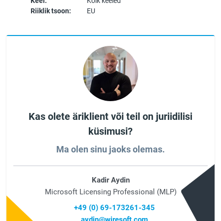
Keel:
Kõik keeled
Riiklik tsoon:
EU
Kas olete äriklient või teil on juriidilisi
küsimusi?
Ma olen sinu jaoks olemas.
Kadir Aydin
Microsoft Licensing Professional (MLP)
+49 (0) 69-173261-345
aydin@wiresoft.com