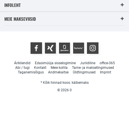
INFOLEHT
MEIE MAKSEVIISID
Ärikliendid
Edasimüüja sisselogimine
Juriidiline
office-365
Abi / tugi
Kontakt
Meie kohta
Tarne- ja maksetingimused
Taganemisõigus
Andmekaitse
Üldtingimused
Imprint
* Kõik hinnad koos. käibemaks
© 2026
0