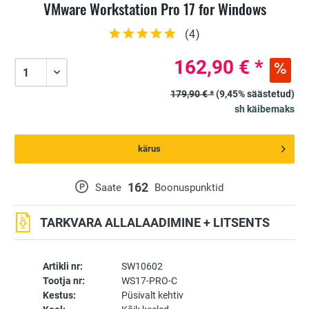
VMware Workstation Pro 17 for Windows
(
4
)
162,90 € *
179,90 € *
(9,45% säästetud)
sh käibemaks
kärus
162
P
Saate
Boonuspunktid
TARKVARA ALLALAADIMINE + LITSENTS
Artikli nr:
SW10602
Tootja nr:
WS17-PRO-C
Kestus:
Püsivalt kehtiv