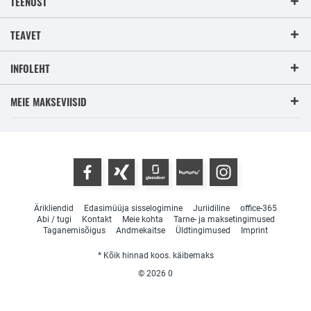
TEENUST
TEAVET
INFOLEHT
MEIE MAKSEVIISID
Ärikliendid
Edasimüüja sisselogimine
Juriidiline
office-365
Abi / tugi
Kontakt
Meie kohta
Tarne- ja maksetingimused
Taganemisõigus
Andmekaitse
Üldtingimused
Imprint
* Kõik hinnad koos. käibemaks
© 2026
0