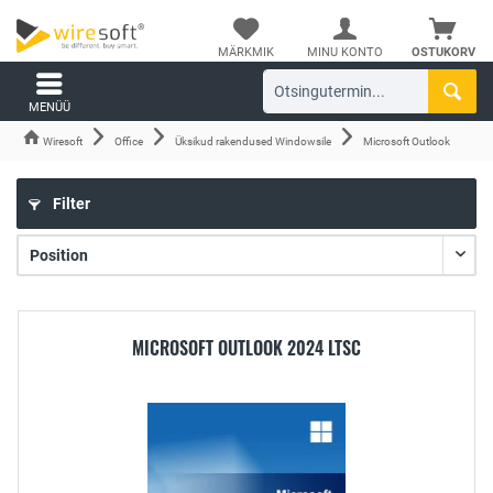
MÄRKMIK
MINU KONTO
OSTUKORV
MENÜÜ
Wiresoft
Office
Üksikud rakendused Windowsile
Microsoft Outlook
Filter
MICROSOFT OUTLOOK 2024 LTSC