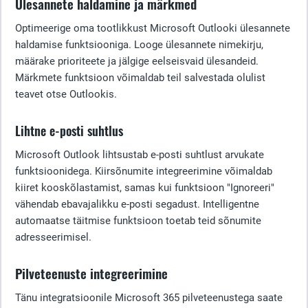
Ülesannete haldamine ja märkmed
Optimeerige oma tootlikkust Microsoft Outlooki ülesannete
haldamise funktsiooniga. Looge ülesannete nimekirju,
määrake prioriteete ja jälgige eelseisvaid ülesandeid.
Märkmete funktsioon võimaldab teil salvestada olulist
teavet otse Outlookis.
Lihtne e-posti suhtlus
Microsoft Outlook lihtsustab e-posti suhtlust arvukate
funktsioonidega. Kiirsõnumite integreerimine võimaldab
kiiret kooskõlastamist, samas kui funktsioon "Ignoreeri"
vähendab ebavajalikku e-posti segadust. Intelligentne
automaatse täitmise funktsioon toetab teid sõnumite
adresseerimisel.
Pilveteenuste integreerimine
Tänu integratsioonile Microsoft 365 pilveteenustega saate