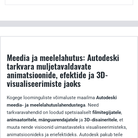
Meedia ja meelelahutus: Autodeski
tarkvara muljetavaldavate
animatsioonide, efektide ja 3D-
visualiseerimiste jaoks
Kogege loominguliste võimaluste maailma
Autodeski
meedia- ja meelelahutuslahendustega
. Need
tarkvaravahendid on loodud spetsiaalselt
filmitegijatele
,
animaatoritele
,
mänguarendajatele
ja
3D-disaineritele
, et
muuta nende visioonid uimastavateks visualiseerimisteks,
animatsioonideks ja eriefektideks. Autodesk pakub teile