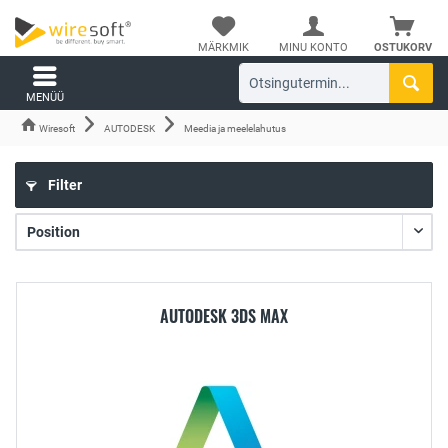
MÄRKMIK
MINU KONTO
OSTUKORV
MENÜÜ
Wiresoft
AUTODESK
Meedia ja meelelahutus
Filter
AUTODESK 3DS MAX