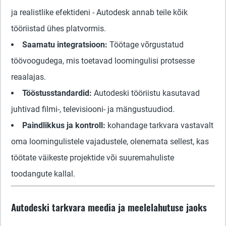
ja realistlike efektideni - Autodesk annab teile kõik
tööriistad ühes platvormis.
Saamatu integratsioon:
Töötage võrgustatud
töövoogudega, mis toetavad loomingulisi protsesse
reaalajas.
Tööstusstandardid:
Autodeski tööriistu kasutavad
juhtivad filmi-, televisiooni- ja mängustuudiod.
Paindlikkus ja kontroll:
kohandage tarkvara vastavalt
oma loomingulistele vajadustele, olenemata sellest, kas
töötate väikeste projektide või suuremahuliste
toodangute kallal.
Autodeski tarkvara meedia ja meelelahutuse jaoks