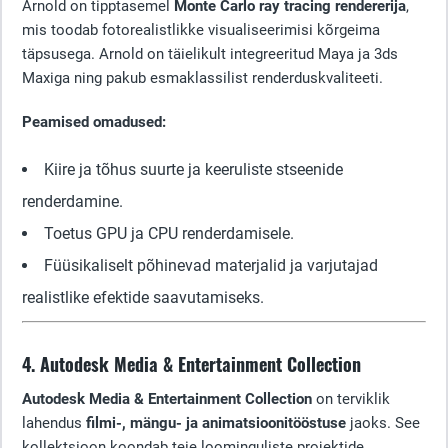
Arnold on tipptasemel
Monte Carlo ray tracing rendererija
,
mis toodab fotorealistlikke visualiseerimisi kõrgeima
täpsusega. Arnold on täielikult integreeritud Maya ja 3ds
Maxiga ning pakub esmaklassilist renderduskvaliteeti.
Peamised omadused:
Kiire ja tõhus suurte ja keeruliste stseenide
renderdamine.
Toetus GPU ja CPU renderdamisele.
Füüsikaliselt põhinevad materjalid ja varjutajad
realistlike efektide saavutamiseks.
4. Autodesk Media & Entertainment Collection
Autodesk Media & Entertainment Collection
on terviklik
lahendus
filmi-, mängu- ja animatsioonitööstuse
jaoks. See
kollektsioon koondab teie loominguliste projektide