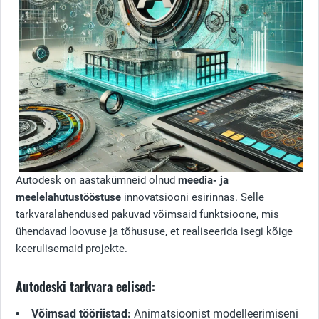
Autodesk on aastakümneid olnud
meedia- ja
meelelahutustööstuse
innovatsiooni esirinnas. Selle
tarkvaralahendused pakuvad võimsaid funktsioone, mis
ühendavad loovuse ja tõhususe, et realiseerida isegi kõige
keerulisemaid projekte.
Autodeski tarkvara eelised:
Võimsad tööriistad:
Animatsioonist modelleerimiseni