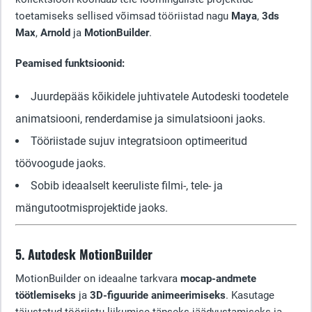
toetamiseks sellised võimsad tööriistad nagu
Maya
,
3ds
Max
,
Arnold
ja
MotionBuilder
.
Peamised funktsioonid:
Juurdepääs kõikidele juhtivatele Autodeski toodetele
animatsiooni, renderdamise ja simulatsiooni jaoks.
Tööriistade sujuv integratsioon optimeeritud
töövoogude jaoks.
Sobib ideaalselt keeruliste filmi-, tele- ja
mängutootmisprojektide jaoks.
5. Autodesk MotionBuilder
MotionBuilder on ideaalne tarkvara
mocap-andmete
töötlemiseks
ja
3D-figuuride animeerimiseks
. Kasutage