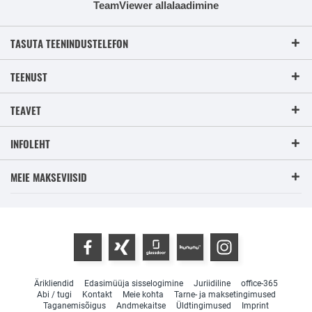
TeamViewer allalaadimine
TASUTA TEENINDUSTELEFON
TEENUST
TEAVET
INFOLEHT
MEIE MAKSEVIISID
Ärikliendid
Edasimüüja sisselogimine
Juriidiline
office-365
Abi / tugi
Kontakt
Meie kohta
Tarne- ja maksetingimused
Taganemisõigus
Andmekaitse
Üldtingimused
Imprint