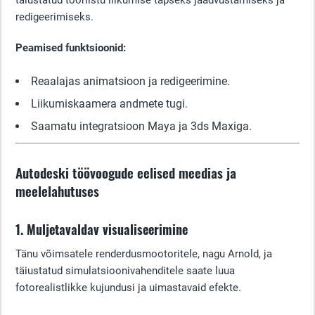
täiustatud tööriistu liikumise täpseks jäädvustamiseks ja
redigeerimiseks.
Peamised funktsioonid:
Reaalajas animatsioon ja redigeerimine.
Liikumiskaamera andmete tugi.
Saamatu integratsioon Maya ja 3ds Maxiga.
Autodeski töövoogude eelised meedias ja
meelelahutuses
1. Muljetavaldav visualiseerimine
Tänu võimsatele renderdusmootoritele, nagu Arnold, ja
täiustatud simulatsioonivahenditele saate luua
fotorealistlikke kujundusi ja uimastavaid efekte.