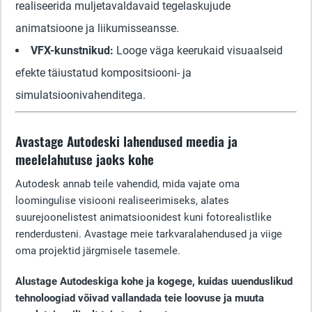
realiseerida muljetavaldavaid tegelaskujude
animatsioone ja liikumisseansse.
VFX-kunstnikud:
Looge väga keerukaid visuaalseid
efekte täiustatud kompositsiooni- ja
simulatsioonivahenditega.
Avastage Autodeski lahendused meedia ja
meelelahutuse jaoks kohe
Autodesk annab teile vahendid, mida vajate oma
loomingulise visiooni realiseerimiseks, alates
suurejoonelistest animatsioonidest kuni fotorealistlike
renderdusteni. Avastage meie tarkvaralahendused ja viige
oma projektid järgmisele tasemele.
Alustage Autodeskiga kohe ja kogege, kuidas uuenduslikud
tehnoloogiad võivad vallandada teie loovuse ja muuta