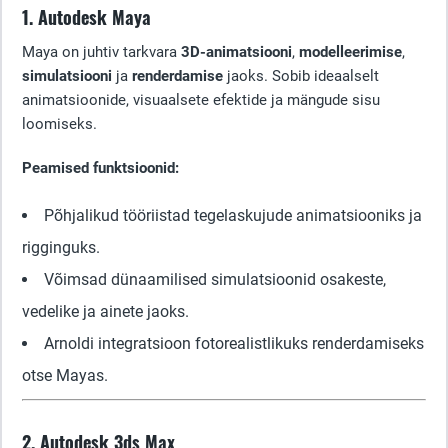
1. Autodesk Maya
Maya on juhtiv tarkvara
3D-animatsiooni
,
modelleerimise
,
simulatsiooni
ja
renderdamise
jaoks. Sobib ideaalselt
animatsioonide, visuaalsete efektide ja mängude sisu
loomiseks.
Peamised funktsioonid:
Põhjalikud tööriistad tegelaskujude animatsiooniks ja
rigginguks.
Võimsad dünaamilised simulatsioonid osakeste,
vedelike ja ainete jaoks.
Arnoldi integratsioon fotorealistlikuks renderdamiseks
otse Mayas.
2. Autodesk 3ds Max