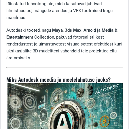
täiustatud tehnoloogiaid, mida kasutavad juhtivad
filmistuudiod, mängude arendus ja VFX-tootmised kogu
maailmas.
Autodeski tooted, nagu
Maya
,
3ds Max
,
Arnold
ja
Media &
Entertainment
Collection, pakuvad fotorealistlikest
renderdustest ja uimastavatest visuaalsetest efektidest kuni
üksikasjalike 3D-mudeliteni vahendeid teie projektide ellu
äratamiseks.
Miks Autodesk meedia ja meelelahutuse jaoks?