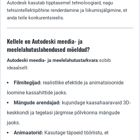
Autodesk kasutab tipptasemel tehnoloogiaid, nagu
tehisintellektipõhine renderdamine ja liikumisjälgimine, et
anda teile konkurentsieelis.
Kellele on Autodeski meedia- ja
meelelahutuslahendused mõeldud?
Autodeski meedia- ja meelelahutustarkvara
sobib
ideaalselt:
Filmitegijad:
realistlike efektide ja animatsioonide
loomine kassahittide jaoks.
Mängude arendajad:
kujundage kaasahaaravaid 3D-
keskkondi ja tegelasi järgmise põlvkonna mängude
jaoks.
Animaatorid:
Kasutage täpseid tööriistu, et