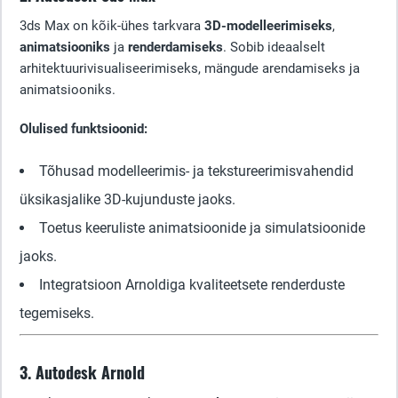
3ds Max on kõik-ühes tarkvara
3D-modelleerimiseks
,
animatsiooniks
ja
renderdamiseks
. Sobib ideaalselt
arhitektuurivisualiseerimiseks, mängude arendamiseks ja
animatsiooniks.
Olulised funktsioonid:
Tõhusad modelleerimis- ja tekstureerimisvahendid
üksikasjalike 3D-kujunduste jaoks.
Toetus keeruliste animatsioonide ja simulatsioonide
jaoks.
Integratsioon Arnoldiga kvaliteetsete renderduste
tegemiseks.
3. Autodesk Arnold