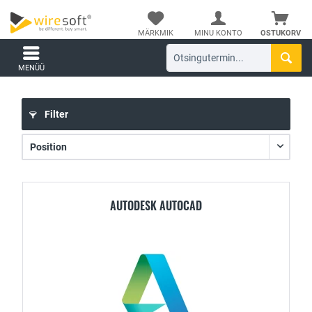
MÄRKMIK
MINU KONTO
OSTUKORV
MENÜÜ
Filter
AUTODESK AUTOCAD