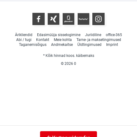
Ärikliendid
Edasimüüja sisselogimine
Juriidiline
office-365
Abi / tugi
Kontakt
Meie kohta
Tarne- ja maksetingimused
Taganemisõigus
Andmekaitse
Üldtingimused
Imprint
* Kõik hinnad koos. käibemaks
© 2026
0