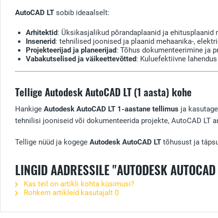
AutoCAD LT
sobib ideaalselt:
Arhitektid
: Üksikasjalikud põrandaplaanid ja ehitusplaani
Insenerid
: tehnilised joonised ja plaanid mehaanika-, elektri-
Projekteerijad ja planeerijad
: Tõhus dokumenteerimine ja pr
Vabakutselised ja väikeettevõtted
: Kuluefektiivne lahendus
Tellige Autodesk AutoCAD LT (1 aasta) kohe
Hankige
Autodesk AutoCAD LT
1-aastane tellimus
ja kasutage
tehnilisi jooniseid või dokumenteerida projekte, AutoCAD LT ann
Tellige nüüd ja kogege
Autodesk AutoCAD LT
tõhusust ja täps
LINGID AADRESSILE "AUTODESK AUTOCAD 
Kas teil on artikli kohta küsimusi?
Rohkem artikleid kasutajalt
0