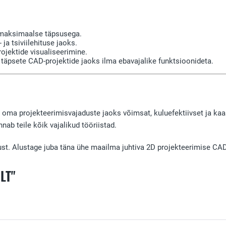
d maksimaalse täpsusega.
 ja tsiviilehituse jaoks.
ojektide visualiseerimine.
 täpsete CAD-projektide jaoks ilma ebavajalike funktsioonideta.
 oma projekteerimisvajaduste jaoks võimsat, kuluefektiivset ja kaa
ab teile kõik vajalikud tööriistad.
ust. Alustage juba täna ühe maailma juhtiva 2D projekteerimise CA
LT"