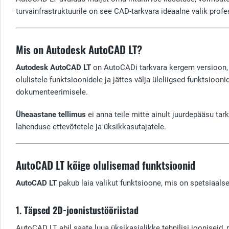
turvainfrastruktuurile on see CAD-tarkvara ideaalne valik profe
Mis on Autodesk AutoCAD LT?
Autodesk AutoCAD LT
on AutoCADi tarkvara kergem versioon, 
olulistele funktsioonidele ja jättes välja üleliigsed funktsio
dokumenteerimisele.
Üheaastane tellimus
ei anna teile mitte ainult juurdepääsu tar
lahenduse ettevõtetele ja üksikkasutajatele.
AutoCAD LT kõige olulisemad funktsioonid
AutoCAD LT
pakub laia valikut funktsioone, mis on spetsiaals
1.
Täpsed 2D-joonistustööriistad
AutoCAD LT abil saate luua üksikasjalikke tehnilisi jooniseid, 