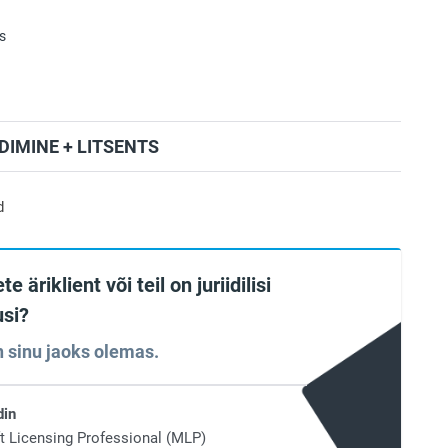
s
IMINE + LITSENTS
d
te äriklient või teil on juriidilisi
si?
 sinu jaoks olemas.
din
t Licensing Professional (MLP)