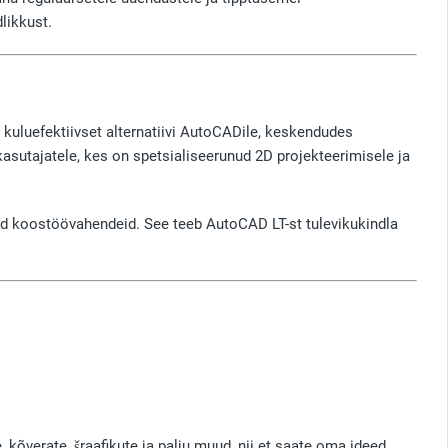
likkust.
uluefektiivset alternatiivi AutoCADile, keskendudes
kasutajatele, kes on spetsialiseerunud 2D projekteerimisele ja
iseid koostöövahendeid. See teeb AutoCAD LT-st tulevikukindla
 kõverate, šraafikute ja palju muud, nii et saate oma ideed