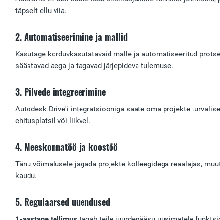
täpselt ellu viia.
2.
Automatiseerimine ja mallid
Kasutage korduvkasutatavaid malle ja automatiseeritud prots
säästavad aega ja tagavad järjepideva tulemuse.
3.
Pilvede integreerimine
Autodesk Drive'i integratsiooniga saate oma projekte turvalisel
ehitusplatsil või liikvel.
4.
Meeskonnatöö ja koostöö
Tänu võimalusele jagada projekte kolleegidega reaalajas, muu
kaudu.
5.
Regulaarsed uuendused
1-aastane tellimus
tagab teile juurdepääsu uusimatele funktsi