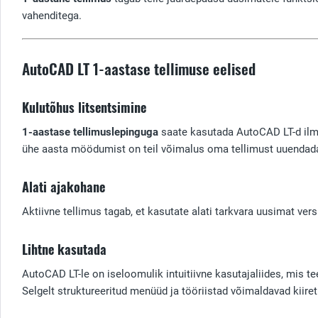
vahenditega.
AutoCAD LT 1-aastase tellimuse eelised
Kulutõhus litsentsimine
1-aastase tellimuslepinguga
saate kasutada AutoCAD LT-d ilma 
ühe aasta möödumist on teil võimalus oma tellimust uuendada
Alati ajakohane
Aktiivne tellimus tagab, et kasutate alati tarkvara uusimat ver
Lihtne kasutada
AutoCAD LT-le on iseloomulik intuitiivne kasutajaliides, mis te
Selgelt struktureeritud menüüd ja tööriistad võimaldavad kiiret