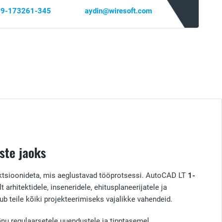
 69-173261-345
aydin@wiresoft.com
ste jaoks
unktsioonideta, mis aeglustavad tööprotsessi. AutoCAD LT
1-
rhitektidele, inseneridele, ehitusplaneerijatele ja
b teile kõiki projekteerimiseks vajalikke vahendeid.
änu regulaarsetele uuendustele ja tipptasemel