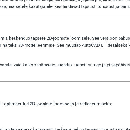
ssionaalsetele kasutajatele, kes hindavad täpsust, tõhusust ja paind
mis keskendub täpsete 2D-jooniste loomisele. See versioon pakub k
onid, näiteks 3D-modelleerimise. See muudab AutoCAD LT ideaalseks 
kvarale, vaid ka korrapäraseid uuendusi, tehnilist tuge ja pilvepõh
elt optimeeritud 2D-jooniste loomiseks ja redigeerimiseks:
põrandaplaane ja kavandeid. Tarkvara pakub täpseid tööriistu joonte,