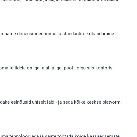
utomaatne dimensioneerimine ja standardite kohandamine
failidele on igal ajal ja igal pool - olgu siis kontoris,
ke eelnõusid ühiselt läbi - ja seda kõike keskse platvormi
 uusima tehnoloogiaga ja saate töötada kõige kaasaegsemate