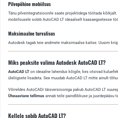
Pilvepõhine mobiilsus
Tänu pilveintegratsioonile saate projektidega töötada kõikjalt. 
mobiilsusele sobib AutoCAD LT ideaalselt kaasaegsetesse töö
Maksimaalne turvalisus
Autodesk tagab teie andmete maksimaalse kaitse. Uusim krüpt
Miks peaksite valima Autodesk AutoCAD LT?
AutoCAD LT
on ideaalne lahendus kõigile, kes otsivad kuluefe
üleliigsete lisadeta. See muudab AutoCAD LT mitte ainult tõh
Võrreldes AutoCADi täisversiooniga pakub AutoCAD LT suurepära
Üheaastane tellimus
annab teile paindlikkuse ja juurdepääsu t
Kellele sobib AutoCAD LT?