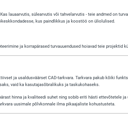
Kas lauaarvutis, sülearvutis või tahvelarvutis - teie andmed on turva
keskkondadesse, kus paindlikkus ja koostöö on üliolulised.
eerimine ja korrapärased turvauuendused hoiavad teie projektid kü
ktiivset ja usaldusväärset CAD-tarkvara. Tarkvara pakub kõiki funk
usaks, vaid ka kasutajasõbralikuks ja taskukohaseks.
st hinna ja kvaliteedi suhet ning sobib eriti hästi ettevõtetele j
arkvara uusimale põlvkonnale ilma pikaajaliste kohustusteta.