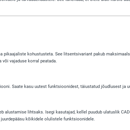
pikaajaliste kohustusteta. See litsentsivariant pakub maksimaalset
 või vajaduse korral peatada.
siooni. Saate kasu uutest funktsioonidest, täiustatud jõudlusest ja u
eb alustamise lihtsaks. Isegi kasutajad, kellel puudub ulatuslik CA
 juurdepääsu kõikidele olulistele funktsioonidele.