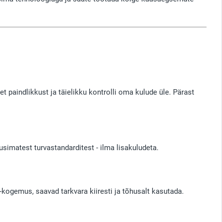
 paindlikkust ja täielikku kontrolli oma kulude üle. Pärast
usimatest turvastandarditest - ilma lisakuludeta.
D-kogemus, saavad tarkvara kiiresti ja tõhusalt kasutada.