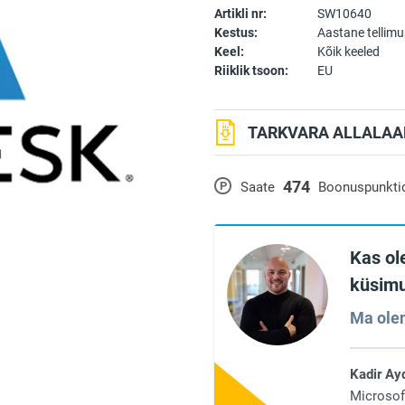
Artikli nr:
SW10640
Kestus:
Aastane tellimu
Keel:
Kõik keeled
Riiklik tsoon:
EU
TARKVARA ALLALAAD
474
P
Saate
Boonuspunkti
Kas ole
küsimu
Ma olen
Kadir Ay
Microsof