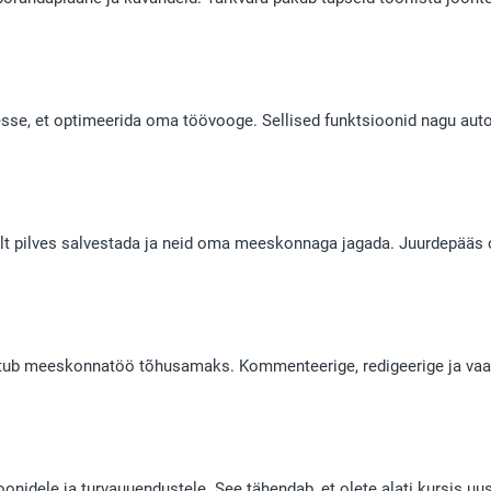
esse, et optimeerida oma töövooge. Sellised funktsioonid nagu a
t pilves salvestada ja neid oma meeskonnaga jagada. Juurdepääs oma 
tub meeskonnatöö tõhusamaks. Kommenteerige, redigeerige ja vaada
oonidele ja turvauuendustele. See tähendab, et olete alati kursis