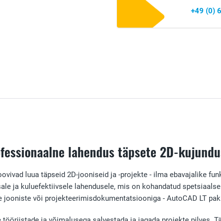
+49 (0)
ofessionaalne lahendus täpsete 2D-kujundu
oovivad luua täpseid 2D-jooniseid ja -projekte - ilma ebavajalike f
e ja kuluefektiivsele lahendusele, mis on kohandatud spetsiaalselt a
ste jooniste või projekteerimisdokumentatsiooniga - AutoCAD LT paku
tööriistade ja võimalusega salvestada ja jagada projekte pilves. T