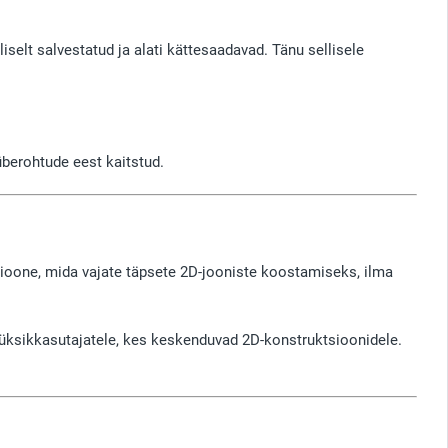
liselt salvestatud ja alati kättesaadavad. Tänu sellisele
berohtude eest kaitstud.
tsioone, mida vajate täpsete 2D-jooniste koostamiseks, ilma
a üksikkasutajatele, kes keskenduvad 2D-konstruktsioonidele.