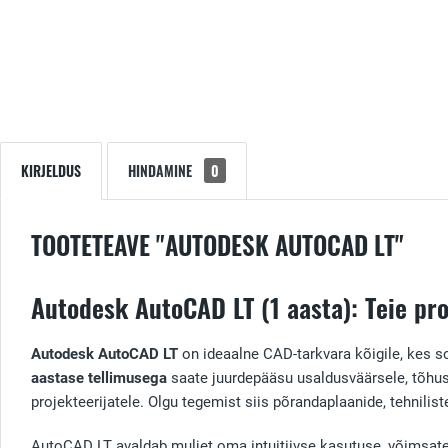
KIRJELDUS
HINDAMINE
0
TOOTETEAVE "AUTODESK AUTOCAD LT"
Autodesk AutoCAD LT (1 aasta): Teie pr
Autodesk AutoCAD LT
on ideaalne CAD-tarkvara kõigile, kes s
aastase tellimusega
saate juurdepääsu usaldusväärsele, tõhusal
projekteerijatele. Olgu tegemist siis põrandaplaanide, tehnili
AutoCAD LT avaldab muljet oma intuitiivse kasutuse, võimsate 