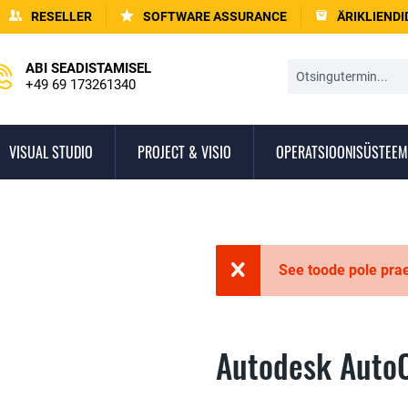
RESELLER
SOFTWARE ASSURANCE
ÄRIKLIENDI
ABI SEADISTAMISEL
+49 69 173261340
VISUAL STUDIO
PROJECT & VISIO
OPERATSIOONISÜSTEEM
See toode pole pra
Autodesk Auto