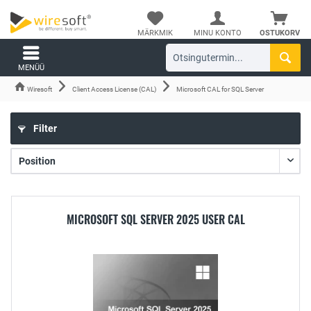
MÄRKMIK
MINU KONTO
OSTUKORV
MENÜÜ
Wiresoft
Client Access License (CAL)
Microsoft CAL for SQL Server
Filter
MICROSOFT SQL SERVER 2025 USER CAL