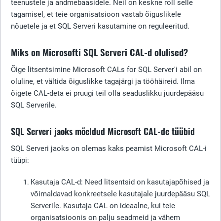
teenustele ja andmebaasidele. Neil on keskne roll selle
tagamisel, et teie organisatsioon vastab õiguslikele
nõuetele ja et SQL Serveri kasutamine on reguleeritud.
Miks on Microsofti SQL Serveri CAL-d olulised?
Õige litsentsimine Microsoft CALs for SQL Server'i abil on
oluline, et vältida õiguslikke tagajärgi ja tööhäireid. Ilma
õigete CAL-deta ei pruugi teil olla seaduslikku juurdepääsu
SQL Serverile.
SQL Serveri jaoks mõeldud Microsoft CAL-de tüübid
SQL Serveri jaoks on olemas kaks peamist Microsoft CAL-i
tüüpi:
Kasutaja CAL-d
: Need litsentsid on kasutajapõhised ja
võimaldavad konkreetsele kasutajale juurdepääsu SQL
Serverile. Kasutaja CAL on ideaalne, kui teie
organisatsioonis on palju seadmeid ja vähem