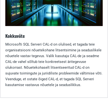
Kokkuvõte
Microsofti SQL Serveri CAL-d on olulised, et tagada teie
organisatsiooni nõuetekohane litsentsimine ja seaduslikele
nõuetele vastav tegevus. Valik kasutaja CAL-de ja seadme
CAL-de vahel sõltub teie konkreetsest äritegevuse
olukorrast. Nõuetekohaselt litsentseeritud CAL-d on
sujuvate toimingute ja juriidiliste probleemide vältimise võti.
Veenduge, et ostate õiged CAL-d, et tagada SQL Serveri
kasutamise vastavus nõuetele ja seaduslikkus.