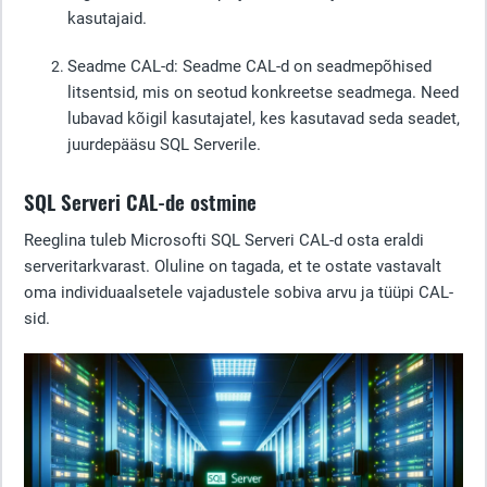
kasutajaid.
Seadme CAL-d
: Seadme CAL-d on seadmepõhised
litsentsid, mis on seotud konkreetse seadmega. Need
lubavad kõigil kasutajatel, kes kasutavad seda seadet,
juurdepääsu SQL Serverile.
SQL Serveri CAL-de ostmine
Reeglina tuleb Microsofti SQL Serveri CAL-d osta eraldi
serveritarkvarast. Oluline on tagada, et te ostate vastavalt
oma individuaalsetele vajadustele sobiva arvu ja tüüpi CAL-
sid.