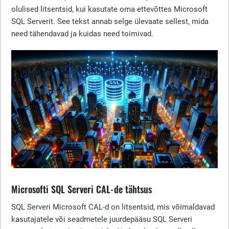
olulised litsentsid, kui kasutate oma ettevõttes Microsoft
SQL Serverit. See tekst annab selge ülevaate sellest, mida
need tähendavad ja kuidas need toimivad.
Microsofti SQL Serveri CAL-de tähtsus
SQL Serveri Microsoft CAL-d on litsentsid, mis võimaldavad
kasutajatele või seadmetele juurdepääsu SQL Serveri