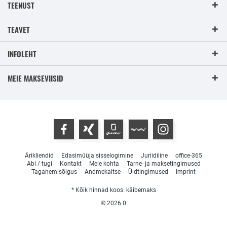
TEENUST
TEAVET
INFOLEHT
MEIE MAKSEVIISID
Ärikliendid
Edasimüüja sisselogimine
Juriidiline
office-365
Abi / tugi
Kontakt
Meie kohta
Tarne- ja maksetingimused
Taganemisõigus
Andmekaitse
Üldtingimused
Imprint
* Kõik hinnad koos. käibemaks
© 2026
0