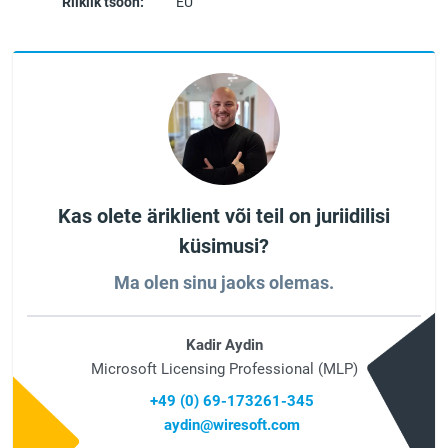
Riiklik tsoon:
EU
Kas olete äriklient või teil on juriidilisi
küsimusi?
Ma olen sinu jaoks olemas.
Kadir Aydin
Microsoft Licensing Professional (MLP)
+49 (0) 69-173261-345
aydin@wiresoft.com