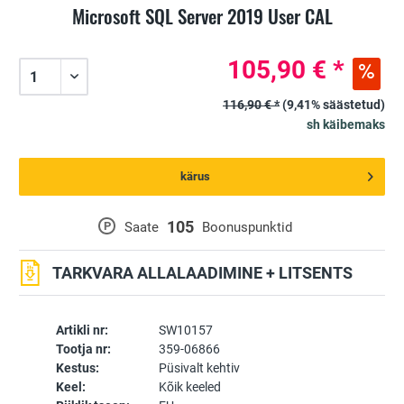
Microsoft SQL Server 2019 User CAL
105,90 € *
116,90 € *
(9,41% säästetud)
sh käibemaks
kärus
105
P
Saate
Boonuspunktid
TARKVARA ALLALAADIMINE + LITSENTS
Artikli nr:
SW10157
Tootja nr:
359-06866
Kestus:
Püsivalt kehtiv
Keel:
Kõik keeled