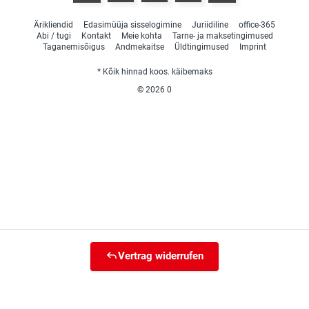
Ärikliendid
Edasimüüja sisselogimine
Juriidiline
office-365
Abi / tugi
Kontakt
Meie kohta
Tarne- ja maksetingimused
Taganemisõigus
Andmekaitse
Üldtingimused
Imprint
* Kõik hinnad koos. käibemaks
© 2026
0
Vertrag widerrufen