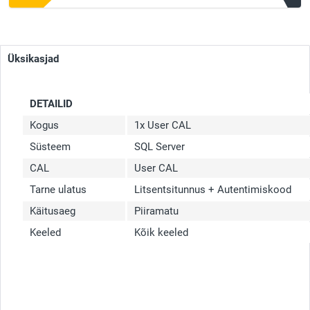
Üksikasjad
DETAILID
Kogus
1x User CAL
Süsteem
SQL Server
CAL
User CAL
Tarne ulatus
Litsentsitunnus + Autentimiskood
Käitusaeg
Piiramatu
Keeled
Kõik keeled