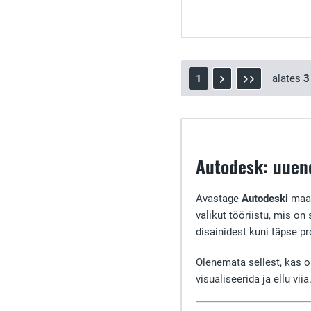
alates
3
1
Autodesk: uuend
Avastage
Autodeski
maai
valikut tööriistu, mis o
disainidest kuni täpse pr
Olenemata sellest, kas ol
visualiseerida ja ellu viia