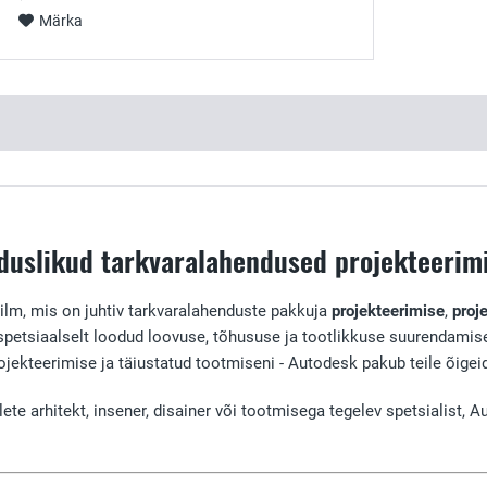
Märka
uslikud tarkvaralahendused projekteerimi
lm, mis on juhtiv tarkvaralahenduste pakkuja
projekteerimise
,
proj
n spetsiaalselt loodud loovuse, tõhususe ja tootlikkuse suurendami
ojekteerimise ja täiustatud tootmiseni - Autodesk pakub teile õigei
ete arhitekt, insener, disainer või tootmisega tegelev spetsialist, A
.