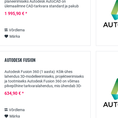
planeerimiseks Autodesk AutoCAD on
ülemaailmne CAD-tarkvara standard ja pakub
võimsaid vahendeid keerukate konstruktsioonide
1 995,90 € *
ja planeerimise tõhusaks...
Võrdlema
Märka
AUTODESK FUSION
Autodesk Fusion 360 (1 aasta): Kõik-ühes
lahendus 3D-modelleerimiseks, projekteerimiseks
ja tootmiseks Autodesk Fusion 360 on võimas
pilvepõhine tarkvaralahendus, mis ühendab 3D-
modelleerimise, projekteerimise, simulatsiooni ja
634,90 € *
tootmise...
Võrdlema
Märka