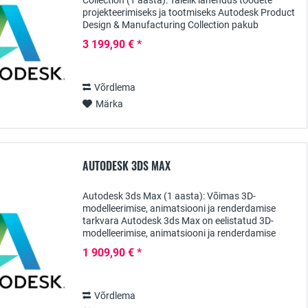
Collection (1 aasta): Täielik lahendus toodete
projekteerimiseks ja tootmiseks Autodesk Product
Design & Manufacturing Collection pakub
terviklikku komplekti võimsatest
3 199,90 € *
tarkvaralahendustest, mis on...
Võrdlema
Märka
AUTODESK 3DS MAX
Autodesk 3ds Max (1 aasta): Võimas 3D-
modelleerimise, animatsiooni ja renderdamise
tarkvara Autodesk 3ds Max on eelistatud 3D-
modelleerimise, animatsiooni ja renderdamise
tarkvara disainerite, kunstnike ja inseneride jaoks,
1 909,90 € *
kes soovivad...
Võrdlema