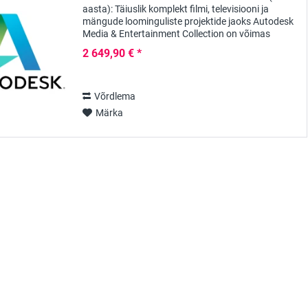
aasta): Täiuslik komplekt filmi, televisiooni ja
mängude loominguliste projektide jaoks Autodesk
Media & Entertainment Collection on võimas
tarkvarapakett, mis on mõeldud spetsiaalselt
2 649,90 € *
filmi,...
Võrdlema
Märka