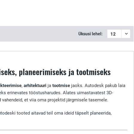
Üksusi lehel:
seks, planeerimiseks ja tootmiseks
ekteerimise
,
arhitektuuri
ja
tootmise
jaoks. Autodesk pakub laia
seks erinevates tööstusharudes. Alates uimastavatest 3D-
d vahendeid, et viia oma projektid järgmisele tasemele.
utodeski tooted aitavad teil oma ideid täpselt planeerida,