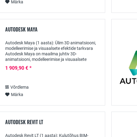
Märka
AUTODESK MAYA
Autodesk Maya (1 aasta): Ülim 3D animatsiooni,
modelleerimise ja visuaalsete efektide tarkvara
Autodesk Maya on maailma juhtiv 3D-
animatsiooni, modelleerimise ja visuaalsete
efektide (VFX ) tarkvara, mis on loodud
1 909,90 € *
spetsiaalselt filmi,...
Võrdlema
Märka
AUTODESK REVIT LT
Autodesk Revit LT (1 aasta): Kulutõhus BIM-