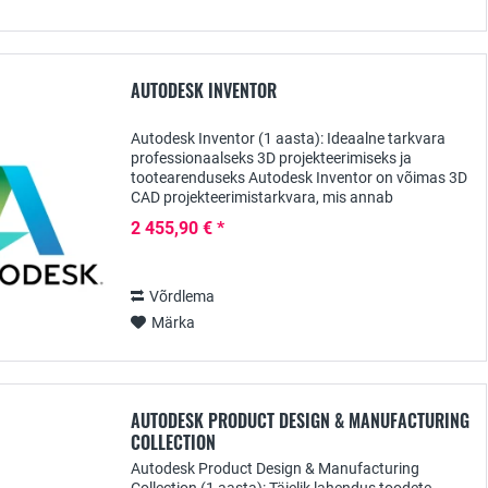
AUTODESK INVENTOR
Autodesk Inventor (1 aasta): Ideaalne tarkvara
professionaalseks 3D projekteerimiseks ja
tootearenduseks Autodesk Inventor on võimas 3D
CAD projekteerimistarkvara, mis annab
inseneridele, tootearendajatele ja disaineritele
2 455,90 € *
vahendid...
Võrdlema
Märka
AUTODESK PRODUCT DESIGN & MANUFACTURING
COLLECTION
Autodesk Product Design & Manufacturing