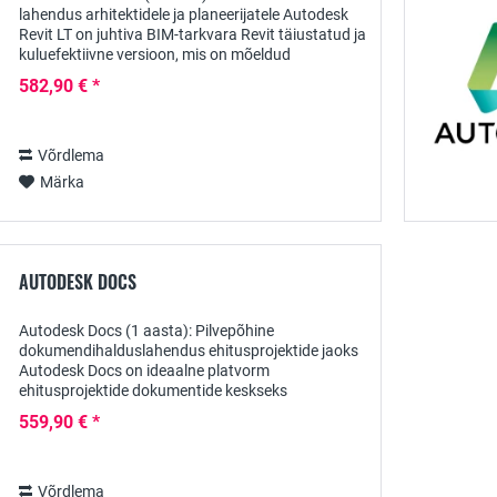
lahendus arhitektidele ja planeerijatele Autodesk
Revit LT on juhtiva BIM-tarkvara Revit täiustatud ja
kuluefektiivne versioon, mis on mõeldud
spetsiaalselt väikestele arhitektuuribüroodele ja...
582,90 € *
Võrdlema
Märka
AUTODESK DOCS
Autodesk Docs (1 aasta): Pilvepõhine
dokumendihalduslahendus ehitusprojektide jaoks
Autodesk Docs on ideaalne platvorm
ehitusprojektide dokumentide keskseks
haldamiseks ja korraldamiseks. 1-aastase
559,90 € *
tellimusega saate juurdepääsu...
Võrdlema