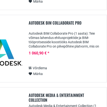
Märka
AUTODESK BIM COLLABORATE PRO
Autodesk BIM Collaborate Pro (1 aasta): Teie
võimas lahendus ehitusprojektide ja BIM-
tööprotsesside koostööks Autodesk BIM
Collaborate Pro on pilvepõhine platvorm, mis on
loodud spetsiaalselt ehitusprojektide koostööks. 1-
1 060,90 € *
aastase...
Võrdlema
Märka
AUTODESK MEDIA & ENTERTAINMENT
COLLECTION
Autodesk Media & Entertainment Collection (1