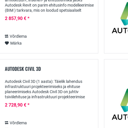
arhitektuuri-, inseneri- ja ehitustehnika jaoks
Autodesk Revit on parim ehitusinfo modelleerimise
(BIM ) tarkvara, mis on loodud spetsiaalselt
arhitektidele, inseneridele ja...
2 857,90 € *
Võrdlema
Märka
AUTODESK CIVIL 3D
Autodesk Civil 3D (1 aasta): Täielik lahendus
infrastruktuuri projekteerimiseks ja ehituse
planeerimiseks Autodesk Civil 3D on juhtiv
tsiviilehituse ja infrastruktuuri projekteerimise
tarkvaralahendus, mis on mõeldud spetsiaalselt...
2 728,90 € *
Võrdlema