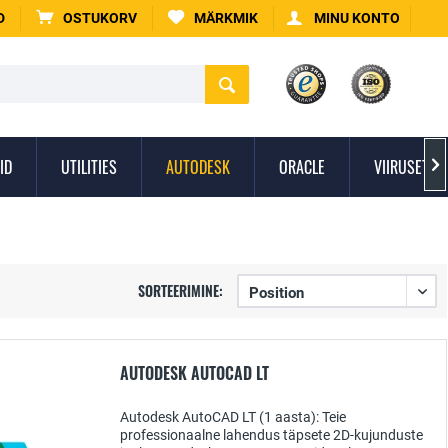
D
OSTUKORV
MÄRKMIK
MINU KONTO
ID
UTILITIES
AUTODESK
ORACLE
VIIRUSETÕR

SORTEERIMINE:
AUTODESK AUTOCAD LT
Autodesk AutoCAD LT (1 aasta): Teie
professionaalne lahendus täpsete 2D-kujunduste