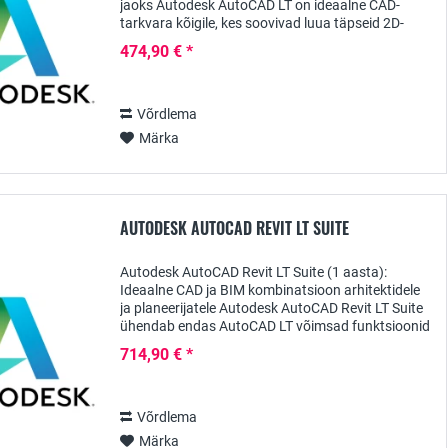
jaoks Autodesk AutoCAD LT on ideaalne CAD-
tarkvara kõigile, kes soovivad luua täpseid 2D-
jooniseid ja -projekte - ilma ebavajalike
474,90 € *
funktsioonideta, mis...
Võrdlema
Märka
AUTODESK AUTOCAD REVIT LT SUITE
Autodesk AutoCAD Revit LT Suite (1 aasta):
Ideaalne CAD ja BIM kombinatsioon arhitektidele
ja planeerijatele Autodesk AutoCAD Revit LT Suite
ühendab endas AutoCAD LT võimsad funktsioonid
täpsete 2D-jooniste koostamiseks ja Revit LT ,
714,90 € *
mis...
Võrdlema
Märka