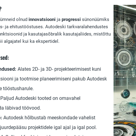
?
kümneid olnud
innovatsiooni
ja
progressi
sünonüümiks
is- ja ehitustööstuses. Autodeski tarkvaralahendustes
ktsioonid ja kasutajasõbralik kasutajaliides, mistõttu
i algajatel kui ka ekspertidel.
ised:
ndused:
Alates 2D- ja 3D- projekteerimisest kuni
tsiooni ja tootmise planeerimiseni pakub Autodesk
e tööstusharule.
Paljud Autodeski tooted on omavahel
ada läbivad töövood.
:
Autodesk hõlbustab meeskondade vahelist
uurdepääsu projektidele igal ajal ja igal pool.