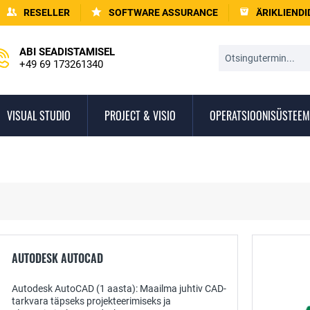
RESELLER
SOFTWARE ASSURANCE
ÄRIKLIENDI
ABI SEADISTAMISEL
+49 69 173261340
VISUAL STUDIO
PROJECT & VISIO
OPERATSIOONISÜSTEEM
AUTODESK AUTOCAD
Autodesk AutoCAD (1 aasta): Maailma juhtiv CAD-
tarkvara täpseks projekteerimiseks ja