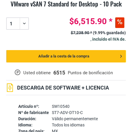
VMware vSAN 7 Standard for Desktop - 10 Pack
$6,515.90 *
$7,238.90 *
(9.99% guardado)
, incluido el IVA de.
Añadir a la cesta de la compra
6515
P
Usted obtiene
Puntos de bonificación
DESCARGA DE SOFTWARE + LICENCIA
Artículo nº:
SW10540
Nº de fabricante
ST7-ADV-DT10-C
Duración:
Válido permanentemente
Idioma:
Todos los idiomas
Zona del país:
MX