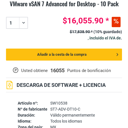
VMware vSAN 7 Advanced for Desktop - 10 Pack
$16,055.90 *
$17,838.90 *
(10% guardado)
, incluido el IVA de.
Añadir a la cesta de la compra
16055
P
Usted obtiene
Puntos de bonificación
DESCARGA DE SOFTWARE + LICENCIA
Artículo nº:
SW10538
Nº de fabricante
ST7-ADV-DT10-C
Duración:
Válido permanentemente
Idioma:
Todos los idiomas
Zona del país:
MX