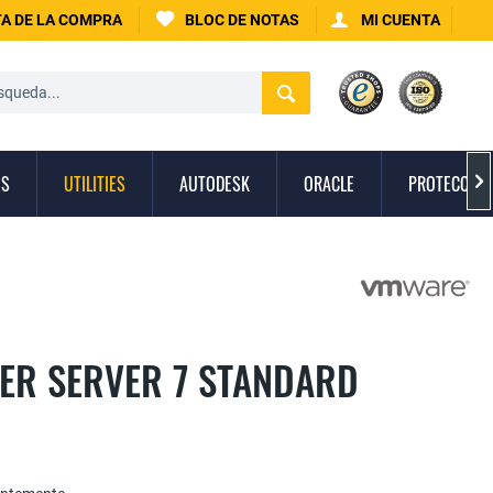
A DE LA COMPRA
BLOC DE NOTAS
MI CUENTA
OS
UTILITIES
AUTODESK
ORACLE
PROTECCIÓN

ER SERVER 7 STANDARD