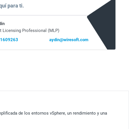
uí para ti.
din
t Licensing Professional (MLP)
41609263
aydin@wiresoft.com
plificada de los entornos vSphere, un rendimiento y una