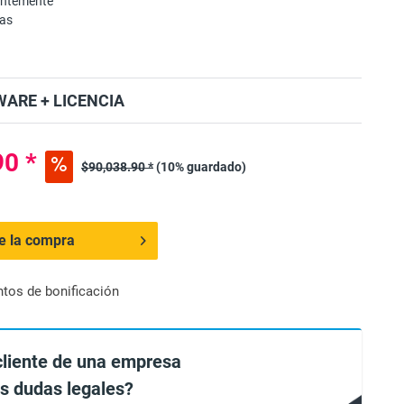
entemente
mas
ARE + LICENCIA
90 *
$90,038.90 *
(10% guardado)
de la compra
ntos de bonificación
cliente de una empresa
es dudas legales?