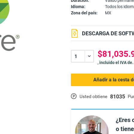
Duración:
Válido perman
Idioma:
Todos los idio
Zona del país:
MX
DESCARGA DE SOFTW
$81,035.
, incluido el IVA de.
Añadir a la cesta 
81035
P
Usted obtiene
Pu
¿Eres 
o tien