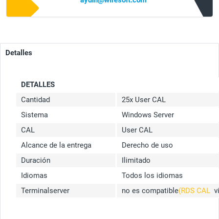
aydin@wiresoft.com
Detalles
DETALLES
Cantidad
25x User CAL
Sistema
Windows Server
CAL
User CAL
Alcance de la entrega
Derecho de uso
Duración
Ilimitado
Idiomas
Todos los idiomas
Terminalserver
no es compatible
(RDS CAL
v