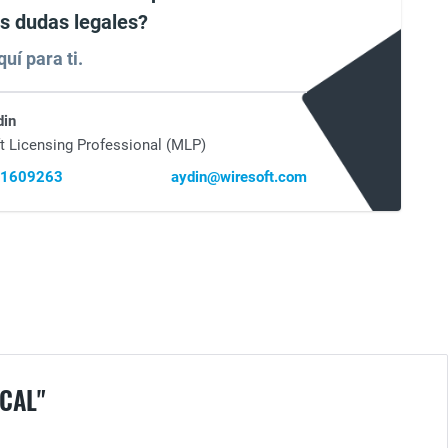
es dudas legales?
uí para ti.
din
t Licensing Professional (MLP)
41609263
aydin@wiresoft.com
CAL"