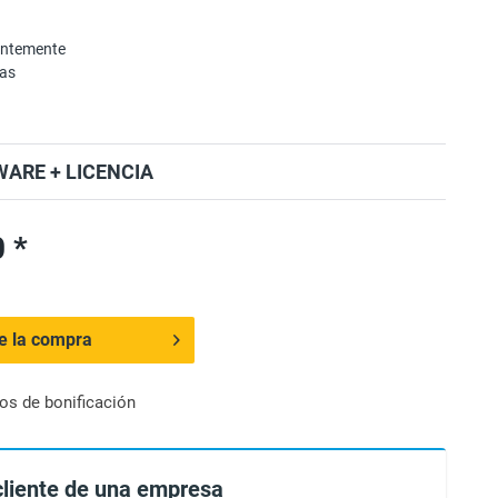
entemente
mas
ARE + LICENCIA
 *
de la compra
os de bonificación
cliente de una empresa