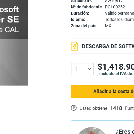
Artículo nº:
SW10817
Nº de fabricante
PGI-00252
Duración:
Válido perman
Idioma:
Todos los idio
Zona del país:
MX
DESCARGA DE SOFTW
$1,418.90
, incluido el IVA de.
Añadir a la cesta 
1418
P
Usted obtiene
Punt
¿Eres 