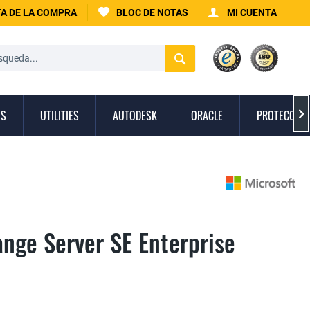
A DE LA COMPRA
BLOC DE NOTAS
MI CUENTA
OS
UTILITIES
AUTODESK
ORACLE
PROTECCIÓN

ange Server SE Enterprise