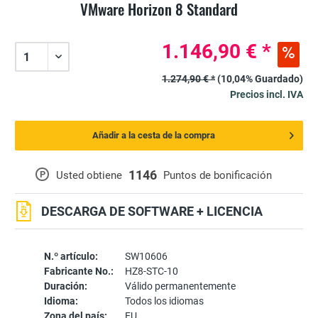
VMware Horizon 8 Standard
1.146,90 € *
1.274,90 € *
(10,04% Guardado)
Precios incl. IVA
Añadir a la cesta de la compra
1146
P
Usted obtiene
Puntos de bonificación
DESCARGA DE SOFTWARE + LICENCIA
N.º artículo:
SW10606
Fabricante No.:
HZ8-STC-10
Duración:
Válido permanentemente
Idioma:
Todos los idiomas
Zona del país:
EU