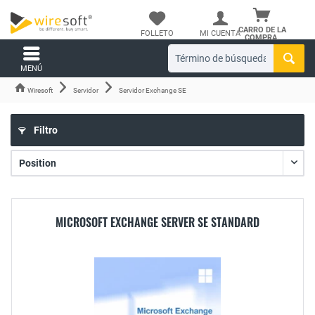
CARRO DE LA
FOLLETO
MI CUENTA
COMPRA.
MENÚ
Wiresoft
Servidor
Servidor Exchange SE
Filtro
MICROSOFT EXCHANGE SERVER SE STANDARD