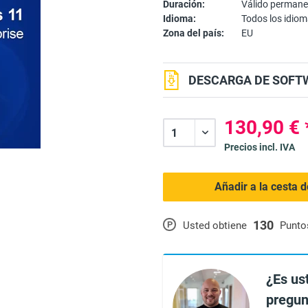
Duración:
Válido perman
Idioma:
Todos los idio
Zona del país:
EU
DESCARGA DE SOFTW
130,90 € 
Precios incl. IVA
Añadir a la cesta 
130
P
Usted obtiene
Punto
¿Es us
pregun