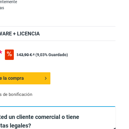
entemente
mas
ARE + LICENCIA
*
143,90 € *
(9,03% Guardado)
de la compra
s de bonificación
ted un cliente comercial o tiene
tas legales?