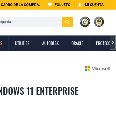
CARRO DE LA COMPRA.
FOLLETO
MI CUENTA
OS
UTILITIES
AUTODESK
ORACLE
PROTECCIÓN

NDOWS 11 ENTERPRISE