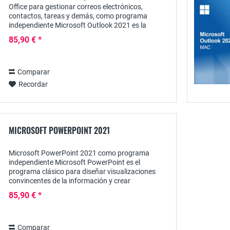
Office para gestionar correos electrónicos,
contactos, tareas y demás, como programa
independiente Microsoft Outlook 2021 es la
versión actual del probado programa de Office
85,90 € *
para la...
Comparar
Recordar
MICROSOFT POWERPOINT 2021
Microsoft PowerPoint 2021 como programa
independiente Microsoft PowerPoint es el
programa clásico para diseñar visualizaciones
convincentes de la información y crear
presentaciones vívidas. Con PowerPoint 2021, la
85,90 € *
última versión del...
Comparar