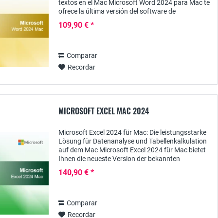
textos en el Mac Microsoft Word 2024 para Mac te
ofrece la última versión del software de
procesamiento de textos líder en el mundo,
109,90 € *
diseñado...
Comparar
Recordar
MICROSOFT EXCEL MAC 2024
Microsoft Excel 2024 für Mac: Die leistungsstarke
Lösung für Datenanalyse und Tabellenkalkulation
auf dem Mac Microsoft Excel 2024 für Mac bietet
Ihnen die neueste Version der bekannten
Tabellenkalkulationssoftware, die speziell für...
140,90 € *
Comparar
Recordar