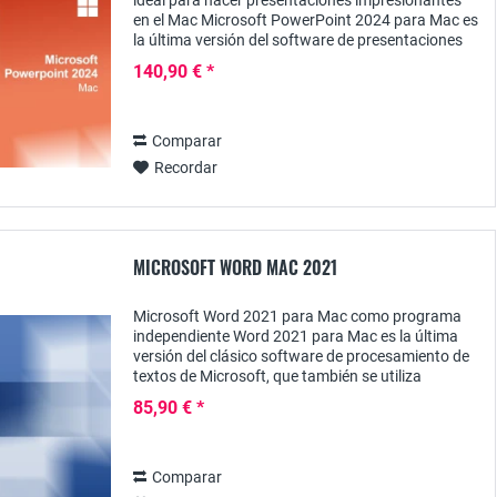
ideal para hacer presentaciones impresionantes
en el Mac Microsoft PowerPoint 2024 para Mac es
la última versión del software de presentaciones
líder en el mundo, diseñado específicamente...
140,90 € *
Comparar
Recordar
MICROSOFT WORD MAC 2021
Microsoft Word 2021 para Mac como programa
independiente Word 2021 para Mac es la última
versión del clásico software de procesamiento de
textos de Microsoft, que también se utiliza
ampliamente en los ordenadores de Apple. Este
85,90 € *
versátil...
Comparar