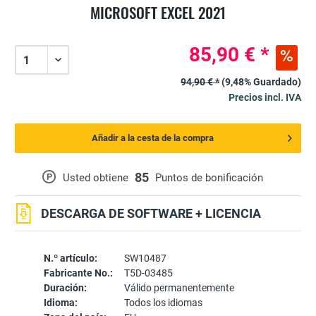
MICROSOFT EXCEL 2021
85,90 € *
94,90 € *
(9,48% Guardado)
Precios incl. IVA
Añadir a la cesta de la compra
85
P
Usted obtiene
Puntos de bonificación
DESCARGA DE SOFTWARE + LICENCIA
N.º artículo:
SW10487
Fabricante No.:
T5D-03485
Duración:
Válido permanentemente
Idioma:
Todos los idiomas