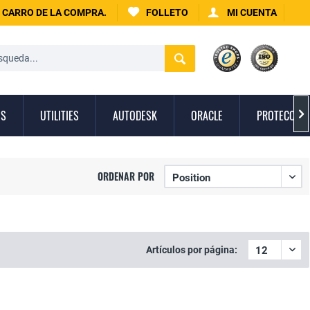
CARRO DE LA COMPRA.
FOLLETO
MI CUENTA
OS
UTILITIES
AUTODESK
ORACLE
PROTECCIÓN

ORDENAR POR
Artículos por página: