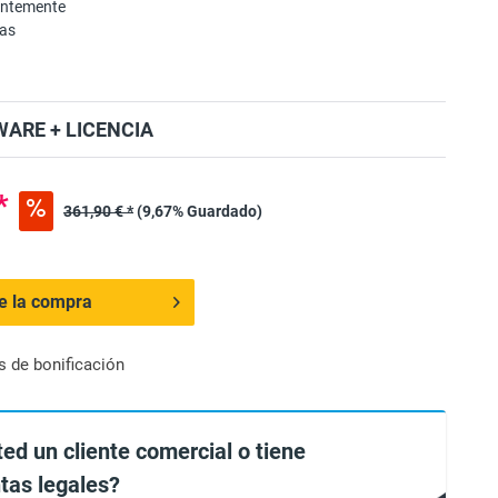
entemente
mas
ARE + LICENCIA
*
361,90 € *
(9,67% Guardado)
de la compra
s de bonificación
ted un cliente comercial o tiene
tas legales?