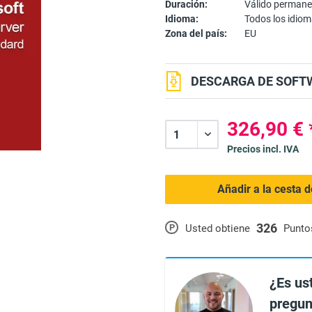
Duración:
Válido perman
Idioma:
Todos los idio
Zona del país:
EU
DESCARGA DE SOFTW
326,90 € 
Precios incl. IVA
Añadir a la cesta 
326
P
Usted obtiene
Punto
¿Es us
pregun