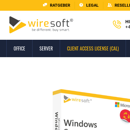
RATGEBER
LEGAL
RESELL
HI
+4
OFFICE
SERVER
CLIENT ACCESS LICENSE (CAL)