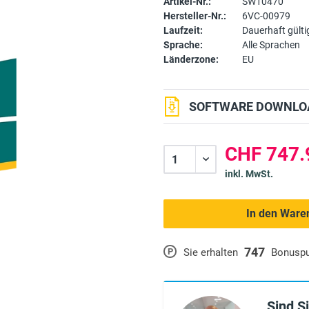
Artikel-Nr.:
SW10470
Hersteller-Nr.:
6VC-00979
Laufzeit:
Dauerhaft gülti
Sprache:
Alle Sprachen
Länderzone:
EU
SOFTWARE DOWNLOA
CHF 747.
inkl. MwSt.
In den Ware
747
P
Sie erhalten
Bonusp
Sind S