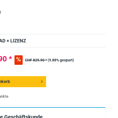
g
D + LIZENZ
90 *
CHF 829.90 *
(9.88% gespart)
nkorb
unkte
ie Geschäftskunde