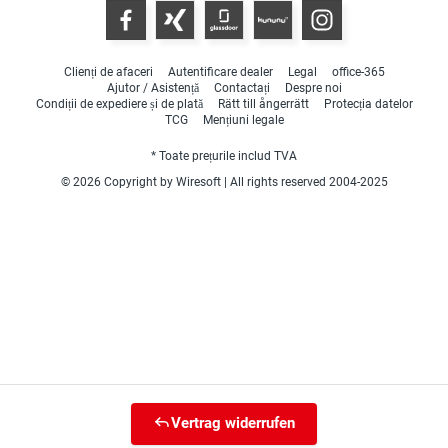
Clienți de afaceri
Autentificare dealer
Legal
office-365
Ajutor / Asistență
Contactați
Despre noi
Condiții de expediere și de plată
Rätt till ångerrätt
Protecția datelor
TCG
Mențiuni legale
* Toate prețurile includ TVA
© 2026 Copyright by Wiresoft | All rights reserved 2004-2025
Vertrag widerrufen