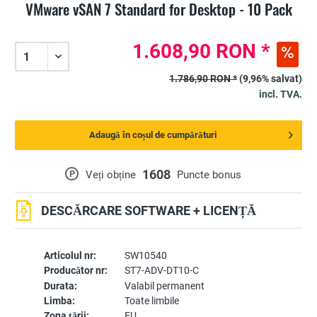
VMware vSAN 7 Standard for Desktop - 10 Pack
1.608,90 RON *
1.786,90 RON *
(9,96% salvat)
incl. TVA.
Adaugă în coșul de cumpărături
1608
P
Veți obține
Puncte bonus
DESCĂRCARE SOFTWARE + LICENȚĂ
Articolul nr:
SW10540
Producător nr:
ST7-ADV-DT10-C
Durata:
Valabil permanent
Limba:
Toate limbile
Zona țării:
EU