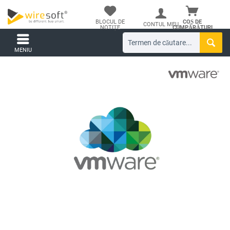
BLOCUL DE
COȘ DE
CONTUL MEU
NOTIȚE
CUMPĂRĂTURI
MENIU