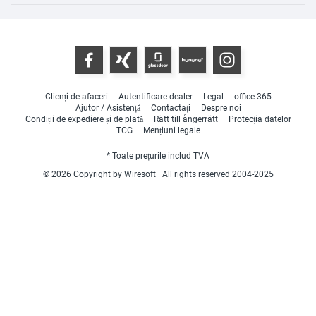
Clienți de afaceri
Autentificare dealer
Legal
office-365
Ajutor / Asistență
Contactați
Despre noi
Condiții de expediere și de plată
Rätt till ångerrätt
Protecția datelor
TCG
Mențiuni legale
* Toate prețurile includ TVA
© 2026 Copyright by Wiresoft | All rights reserved 2004-2025