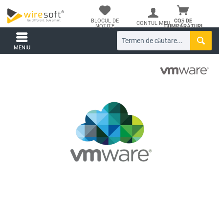
BLOCUL DE
COȘ DE
CONTUL MEU
NOTIȚE
CUMPĂRĂTURI
MENIU