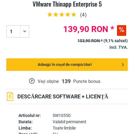
VMware Thinapp Enterprise 5
(
4
)
139,90 RON *
153,90 RON *
(9,1% salvat)
incl. TVA.
Adaugă în coșul de cumpărături
139
P
Veți obține
Puncte bonus
DESCĂRCARE SOFTWARE + LICENȚĂ
Articolul nr:
SW10550
Durata:
Valabil permanent
Limba:
Toate limbile