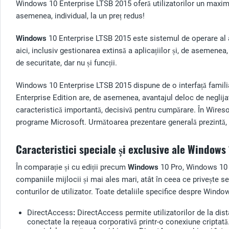
Windows 10 Enterprise LTSB 2015 oferă utilizatorilor un maxim 
asemenea, individual, la un preț redus!
Windows
10 Enterprise LTSB 2015 este sistemul de operare al a
aici, inclusiv gestionarea extinsă a aplicațiilor și, de asemen
de securitate, dar nu și funcții.
Windows 10 Enterprise LTSB 2015 dispune de o interfață familiară
Enterprise Edition are, de asemenea, avantajul deloc de neglijat
caracteristică importantă, decisivă pentru cumpărare. În Wires
programe Microsoft. Următoarea prezentare generală prezintă, p
Caracteristici speciale și exclusive ale Windows
În comparație și cu ediții precum
Windows
10 Pro, Windows 10 E
companiile mijlocii și mai ales mari, atât în ceea ce privește secu
conturilor de utilizator. Toate detaliile specifice despre Wind
DirectAccess
:
DirectAccess permite utilizatorilor de la dis
conectate la rețeaua corporativă printr-o conexiune criptată