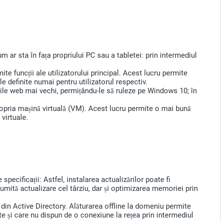
um ar sta în fața propriului PC sau a tabletei: prin intermediul
ite funcții ale utilizatorului principal. Acest lucru permite
le definite numai pentru utilizatorul respectiv.
ile web mai vechi, permițându-le să ruleze pe Windows 10; în
pria mașină virtuală (VM). Acest lucru permite o mai bună
virtuale.
pecificații: Astfel, instalarea actualizărilor poate fi
umită actualizare cel târziu, dar și optimizarea memoriei prin
 din Active Directory. Alăturarea offline la domeniu permite
te și care nu dispun de o conexiune la rețea prin intermediul