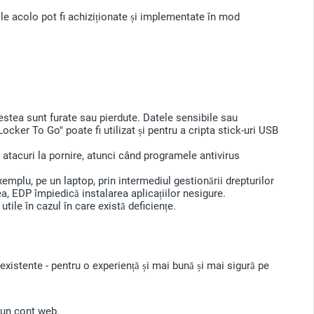
le acolo pot fi achiziționate și implementate în mod
cestea sunt furate sau pierdute. Datele sensibile sau
ocker To Go" poate fi utilizat și pentru a cripta stick-uri USB
tacuri la pornire, atunci când programele antivirus
emplu, pe un laptop, prin intermediul gestionării drepturilor
a, EDP împiedică instalarea aplicațiilor nesigure.
tile în cazul în care există deficiențe.
xistente - pentru o experiență și mai bună și mai sigură pe
u un cont web.