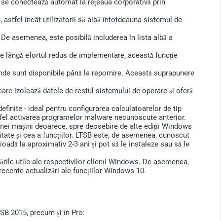
or se conectează automat la rețeaua corporativă prin
tfel încât utilizatorii să aibă întotdeauna sistemul de
 De asemenea, este posibilă includerea în lista albă a
e lângă efortul redus de implementare, această funcție
unde sunt disponibile până la repornire. Această suprapunere
care izolează datele de restul sistemului de operare și oferă
definite - ideal pentru configurarea calculatoarelor de tip
 astfel activarea programelor malware necunoscute anterior.
nei mașini deoarece, spre deosebire de alte ediții Windows
uritate și cea a funcțiilor. LTSB este, de asemenea, cunoscut
ioadă la aproximativ 2-3 ani și pot să le instaleze sau să le
ările utile ale respectivilor clienți Windows. De asemenea,
recente actualizări ale funcțiilor Windows 10.
TSB 2015, precum și în Pro: