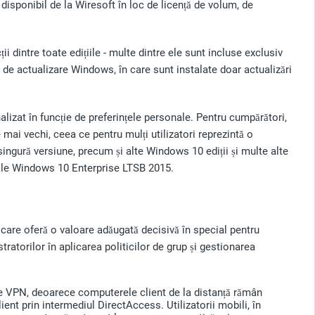
isponibil de la Wiresoft în loc de licență de volum, de
dintre toate edițiile - multe dintre ele sunt incluse exclusiv
 de actualizare Windows, în care sunt instalate doar actualizări
alizat în funcție de preferințele personale. Pentru cumpărători,
mai vechi, ceea ce pentru mulți utilizatori reprezintă o
ngură versiune, precum și alte Windows 10 ediții și multe alte
 ale Windows 10 Enterprise LTSB 2015.
care oferă o valoare adăugată decisivă în special pentru
stratorilor în aplicarea politicilor de grup și gestionarea
une VPN, deoarece computerele client de la distanță rămân
nt prin intermediul DirectAccess. Utilizatorii mobili, în