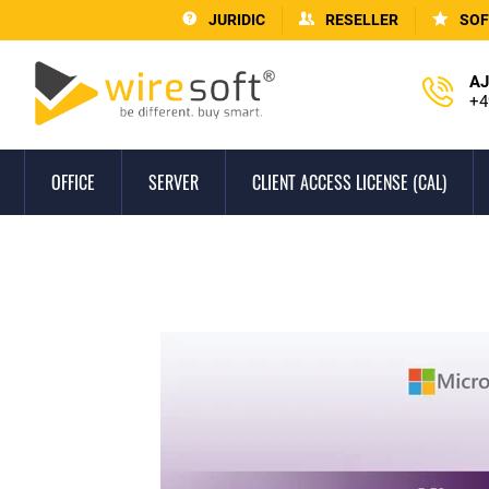
JURIDIC
RESELLER
SOF
AJ
+4
OFFICE
SERVER
CLIENT ACCESS LICENSE (CAL)