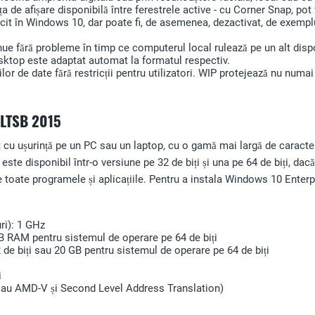
de afișare disponibilă între ferestrele active - cu Corner Snap, pot f
cit în Windows 10, dar poate fi, de asemenea, dezactivat, de exemplu
ue fără probleme în timp ce computerul local rulează pe un alt dispozi
 desktop este adaptat automat la formatul respectiv.
or de date fără restricții pentru utilizatori. WIP protejează nu numai d
 LTSB 2015
at cu ușurință pe un PC sau un laptop, cu o gamă mai largă de caracte
ste disponibil într-o versiune pe 32 de biți și una pe 64 de biți, dac
izate toate programele și aplicațiile. Pentru a instala Windows 10 Ent
ri): 1 GHz
B RAM pentru sistemul de operare pe 64 de biți
 de biți sau 20 GB pentru sistemul de operare pe 64 de biți
i
x sau AMD-V și Second Level Address Translation)