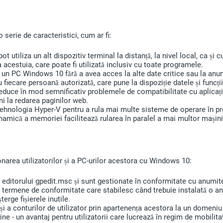
 serie de caracteristici, cum ar fi:
 utiliza un alt dispozitiv terminal la distanță, la nivel local, ca și c
 acestuia, care poate fi utilizată inclusiv cu toate programele.
za un PC Windows 10 fără a avea acces la alte date critice sau la anum
fiecare persoană autorizată, care pune la dispoziție datele și funcții
duce în mod semnificativ problemele de compatibilitate cu aplicați
i la redarea paginilor web.
hnologia Hyper-V pentru a rula mai multe sisteme de operare în pro
dinamică a memoriei facilitează rularea în paralel a mai multor mașini 
onarea utilizatorilor și a PC-urilor acestora cu Windows 10:
l editorului gpedit.msc și sunt gestionate în conformitate cu anumite s
u termene de conformitate care stabilesc când trebuie instalată o an
erge fișierele inutile.
i a conturilor de utilizator prin apartenența acestora la un domeniu
e - un avantaj pentru utilizatorii care lucrează în regim de mobilita