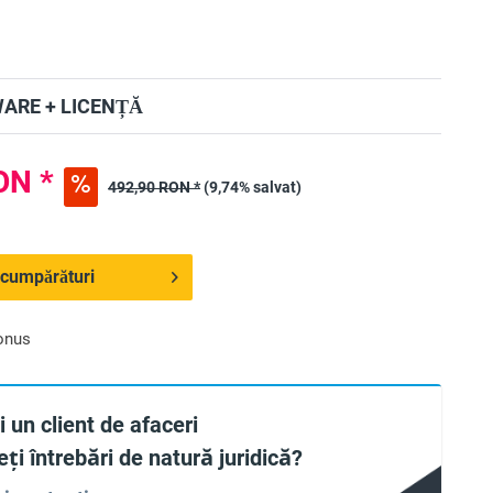
ARE + LICENȚĂ
ON *
492,90 RON *
(9,74% salvat)
 cumpărături
onus
 un client de afaceri
ți întrebări de natură juridică?