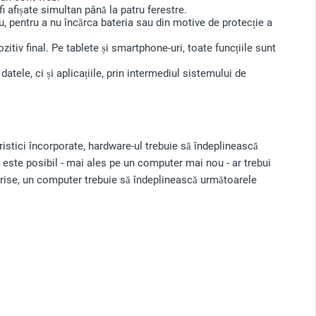
i afișate simultan până la patru ferestre.
, pentru a nu încărca bateria sau din motive de protecție a
tiv final. Pe tablete și smartphone-uri, toate funcțiile sunt
atele, ci și aplicațiile, prin intermediul sistemului de
ristici încorporate, hardware-ul trebuie să îndeplinească
ă este posibil - mai ales pe un computer mai nou - ar trebui
erprise, un computer trebuie să îndeplinească următoarele