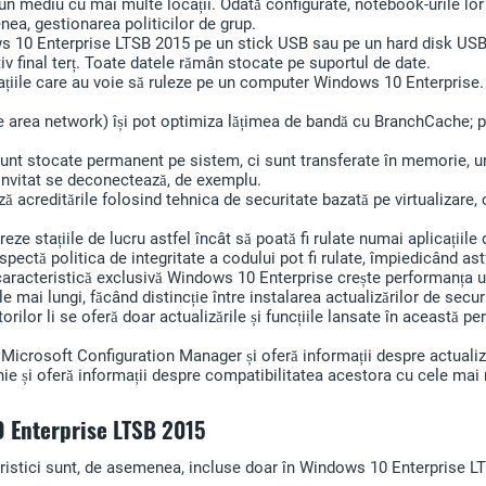
r-un mediu cu mai multe locații. Odată configurate, notebook-urile l
nea, gestionarea politicilor de grup.
0 Enterprise LTSB 2015 pe un stick USB sau pe un hard disk USB, as
itiv final terț. Toate datele rămân stocate pe suportul de date.
icațiile care au voie să ruleze pe un computer Windows 10 Enterprise.
 area network) își pot optimiza lățimea de bandă cu BranchCache; p
 sunt stocate permanent pe sistem, ci sunt transferate în memorie, 
r invitat se deconectează, de exemplu.
 acreditările folosind tehnica de securitate bazată pe virtualizare, 
e stațiile de lucru astfel încât să poată fi rulate numai aplicațiile 
respectă politica de integritate a codului pot fi rulate, împiedicând
aracteristică exclusivă Windows 10 Enterprise crește performanța u
ale mai lungi, făcând distincție între instalarea actualizărilor de sec
lor li se oferă doar actualizările și funcțiile lansate în această per
n Microsoft Configuration Manager și oferă informații despre actualiz
nie și oferă informații despre compatibilitatea acestora cu cele mai 
10 Enterprise
LTSB 2015
eristici sunt, de asemenea, incluse doar în Windows 10 Enterprise L