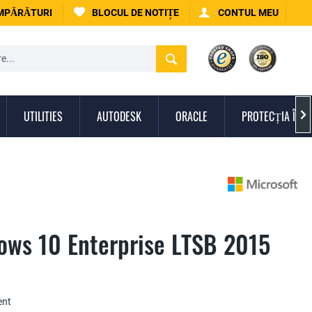
UMPĂRĂTURI
BLOCUL DE NOTIȚE
CONTUL MEU
UTILITIES
AUTODESK
ORACLE
PROTECȚIA ÎMPO

ows 10 Enterprise LTSB 2015
ent