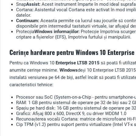
Snap
Assist:
Acest instrument împarte în mod ideal suprafața 
Cortana
:
Asistentul vocal Cortana este activat în mod impli
datelor.
Continuum:
Aceasta permite ca lucrul sau jocurile să contin
disponibile prin intermediul tastaturii virtuale, iar afișajul
Protecția
Windows informațiilor:
Protecție împotriva scurgeril
criptare a fișierelor (EFS), împotriva furtului și manipulării.
Cerințe hardware pentru Windows 10 Enterprise
Pentru ca Windows 10
Enterprise
LTSB 2015
să poată fi utiliz
anumite cerințe minime.
Windows
deși 10 Enterprise LTSB 2015 e
instalată versiunea pe 64 de biți, astfel încât să poată fi util
caracteristici tehnice:
Procesor sau SoC (System-on-a-Chip - pentru smartphone-u
RAM: 1 GB pentru sistemul de operare pe 32 de biți sau 2 G
Spațiu pe hard disk: 16 GB pentru sistemul de operare pe 32
Grafică: Afișaj 800 x 600, DirectX 9, cu driver WDDM 1.0
Recunoașterea vocală Cortana: matrice de microfoane Hi-F
Cip TPM (v1.2) pentru suport pentru virtualizare (Intel VT-