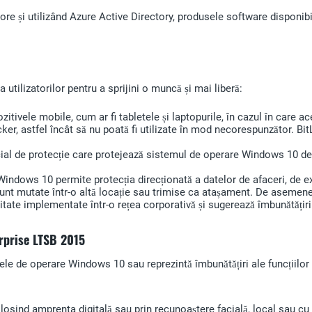
e și utilizând Azure Active Directory, produsele software disponibi
utilizatorilor pentru a sprijini o muncă și mai liberă:
tivele mobile, cum ar fi tabletele și laptopurile, în cazul în care a
er, astfel încât să nu poată fi utilizate în mod necorespunzător. BitL
al de protecție care protejează sistemul de operare Windows 10 de a
indows 10 permite protecția direcționată a datelor de afaceri, de ex
 sunt mutate într-o altă locație sau trimise ca atașament. De asemene
tate implementate într-o rețea corporativă și sugerează îmbunătățiri u
erprise LTSB 2015
 de operare Windows 10 sau reprezintă îmbunătățiri ale funcțiilor e
folosind amprenta digitală sau prin recunoaștere facială, local sau c