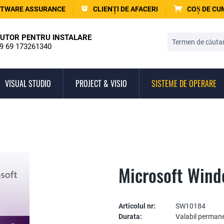
TWARE ASSURANCE
CLIENȚI DE AFACERI
COȘ DE C
UTOR PENTRU INSTALARE
9 69 173261340
VISUAL STUDIO
PROJECT & VISIO
SISTEME DE OPERARE
Microsoft Wind
Articolul nr:
SW10184
Durata:
Valabil perman