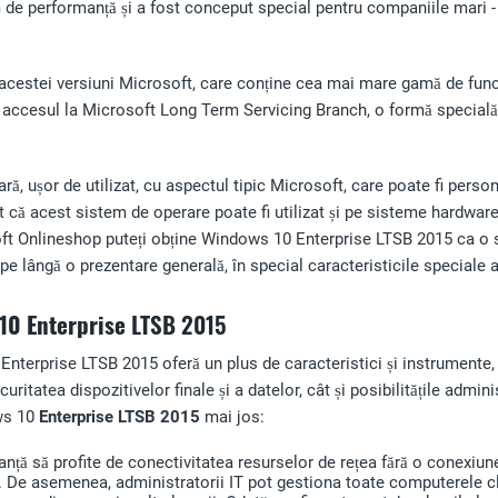
de performanță și a fost conceput special pentru companiile mari - d
cestei versiuni Microsoft, care conține cea mai mare gamă de funcții 
ea, accesul la Microsoft Long Term Servicing Branch, o formă specială
, ușor de utilizat, cu aspectul tipic Microsoft, care poate fi person
 că acest sistem de operare poate fi utilizat și pe sisteme hardware 
oft Onlineshop puteți obține Windows 10 Enterprise LTSB 2015 ca o si
e lângă o prezentare generală, în special caracteristicile speciale
 10 Enterprise
LTSB 2015
nterprise LTSB 2015 oferă un plus de caracteristici și instrumente, 
ritatea dispozitivelor finale și a datelor, cât și posibilitățile admini
ows 10
Enterprise LTSB 2015
mai jos:
tanță să profite de conectivitatea resurselor de rețea fără o conexi
. De asemenea, administratorii IT pot gestiona toate computerele clie