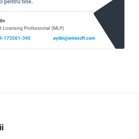
i pentru tine.
din
t Licensing Professional (MLP)
69-173261-345
aydin@wiresoft.com
ii