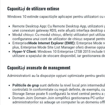
Capacități de utilizare extinse
Windows 10 extinde capacitățile aplicației pentru utilizatori cu o
Remote Desktop App
:
Cu Remote Desktop App, utilizatorii pot
unei conexiuni gateway RDS, este afișată interfața desktop a
Modul chioșc
:
Cu modul chioșc, diferiți utilizatori pot utili
configurarea unui cont de utilizator de chioșc separat pentru 
Enterprise
Mode Internet Explorer (EMIE):
Enterprise Mode re
plus, Enterprise Mode Site List Manager oferă diverse opțiun
Hyper-V Client:
Windows 10 Enterprise LTSB 2015 include te
utilizare a spațiului de stocare disponibil, iar gestionarea 
Capacități avansate de management
Administratorii au la dispoziție opțiuni optimizate pentru gesti
Politicile de grup
sunt definite la nivel local prin intermediu
controlată în conformitate cu reguli definite, de exemplu, c
Storage Sense poate fi configurată la nivel central pentru a șt
Domain Join
:
Domain Join simplifică gestionarea PC-urilor ș
administratorilor să adauge un computer la un domeniu offlin