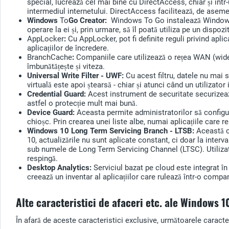
special, lucrează cel mai bine cu DirectAccess, chiar și înt
intermediul internetului. DirectAccess facilitează, de aseme
Windows
To
Go Creator:
Windows To Go instalează Windows 1
operare la ei și, prin urmare, să îl poată utiliza pe un dispoz
AppLocker
:
Cu AppLocker, pot fi definite reguli privind apl
aplicațiilor de încredere.
BranchCache
:
Companiile care utilizează o rețea WAN (wide
îmbunătățește și viteza.
Universal Write Filter - UWF:
Cu acest filtru, datele nu mai
virtuală este apoi ștearsă - chiar și atunci când un utilizato
Credential Guard:
Acest instrument de securitate securizează
astfel o protecție mult mai bună.
Device Guard:
Aceasta permite administratorilor să configurez
chioșc. Prin crearea unei liste albe, numai aplicațiile care 
Windows 10 Long Term Servicing Branch - LTSB:
Această c
10, actualizările nu sunt aplicate constant, ci doar la interv
sub numele de Long Term Servicing Channel (LTSC). Utilizatori
respingă.
Desktop Analytics:
Serviciul bazat pe cloud este integrat î
creează un inventar al aplicațiilor care rulează într-o compa
Alte caracteristici de afaceri etc. ale Windows 
În afară de aceste caracteristici exclusive, următoarele caract