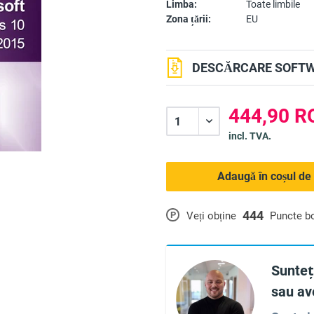
Limba:
Toate limbile
Zona țării:
EU
DESCĂRCARE SOFTW
444,90 R
incl. TVA.
Adaugă în coșul de
444
P
Veți obține
Puncte b
Sunteți
sau ave