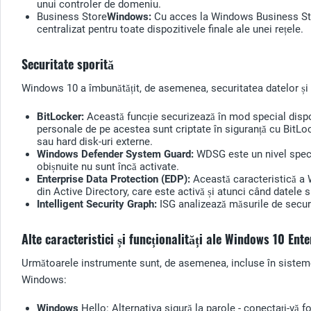
unui controler de domeniu.
Business Store
Windows:
Cu acces la Windows Business Stor
centralizat pentru toate dispozitivele finale ale unei rețele.
Securitate sporită
Windows 10 a îmbunătățit, de asemenea, securitatea datelor și a 
BitLocker:
Această funcție securizează în mod special dispozi
personale de pe acestea sunt criptate în siguranță cu BitLock
sau hard disk-uri externe.
Windows Defender System Guard:
WDSG este un nivel speci
obișnuite nu sunt încă activate.
Enterprise Data Protection (EDP):
Această caracteristică a W
din Active Directory, care este activă și atunci când datele
Intelligent Security Graph:
ISG analizează măsurile de securi
Alte caracteristici și funcționalități ale Windows 10 Ent
Următoarele instrumente sunt, de asemenea, incluse în sistemele
Windows:
Windows
Hello: Alternativa sigură la parole - conectați-vă 