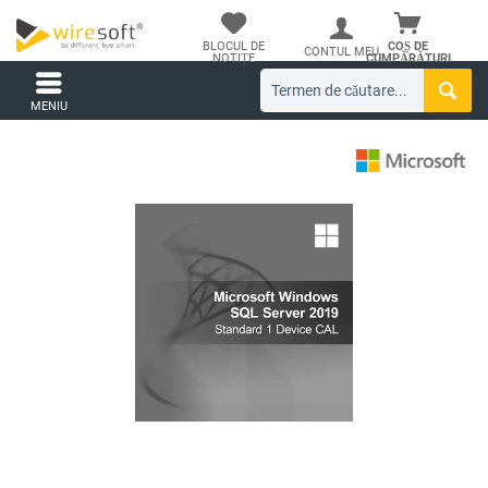
BLOCUL DE
COȘ DE
CONTUL MEU
NOTIȚE
CUMPĂRĂTURI
MENIU