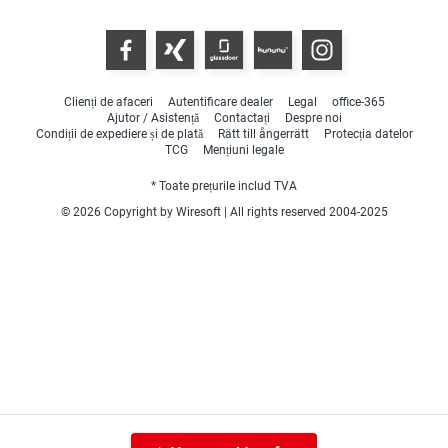
Clienți de afaceri
Autentificare dealer
Legal
office-365
Ajutor / Asistență
Contactați
Despre noi
Condiții de expediere și de plată
Rätt till ångerrätt
Protecția datelor
TCG
Mențiuni legale
* Toate prețurile includ TVA
© 2026 Copyright by Wiresoft | All rights reserved 2004-2025