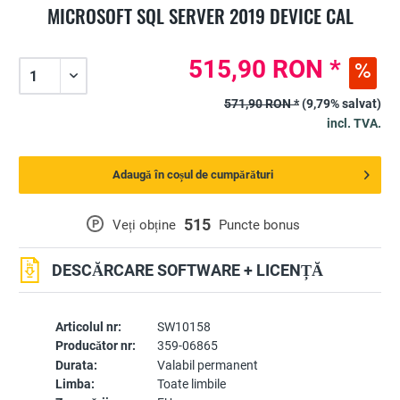
MICROSOFT SQL SERVER 2019 DEVICE CAL
515,90 RON *
571,90 RON *
(9,79% salvat)
incl. TVA.
Adaugă în coșul de cumpărături
515
P
Veți obține
Puncte bonus
DESCĂRCARE SOFTWARE + LICENȚĂ
Articolul nr:
SW10158
Producător nr:
359-06865
Durata:
Valabil permanent
Limba:
Toate limbile