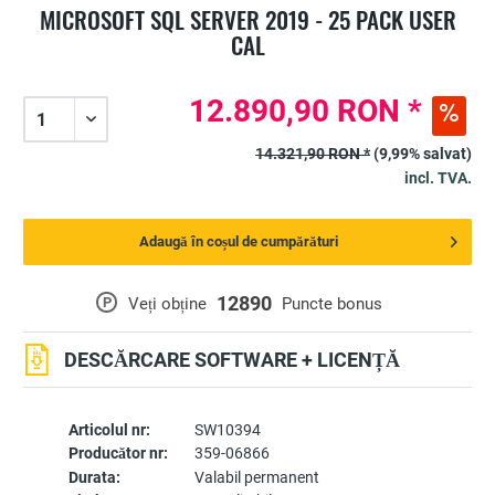
MICROSOFT SQL SERVER 2019 - 25 PACK USER
CAL
12.890,90 RON *
14.321,90 RON *
(9,99% salvat)
incl. TVA.
Adaugă în coșul de cumpărături
12890
P
Veți obține
Puncte bonus
DESCĂRCARE SOFTWARE + LICENȚĂ
Articolul nr:
SW10394
Producător nr:
359-06866
Durata:
Valabil permanent