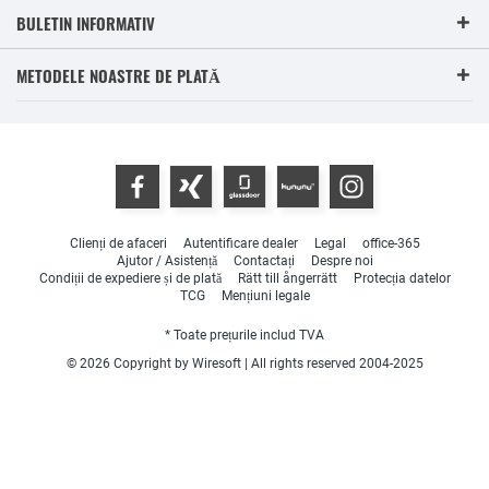
BULETIN INFORMATIV
METODELE NOASTRE DE PLATĂ
Clienți de afaceri
Autentificare dealer
Legal
office-365
Ajutor / Asistență
Contactați
Despre noi
Condiții de expediere și de plată
Rätt till ångerrätt
Protecția datelor
TCG
Mențiuni legale
* Toate prețurile includ TVA
© 2026 Copyright by Wiresoft | All rights reserved 2004-2025