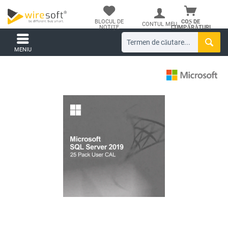
BLOCUL DE
COȘ DE
CONTUL MEU
NOTIȚE
CUMPĂRĂTURI
MENIU