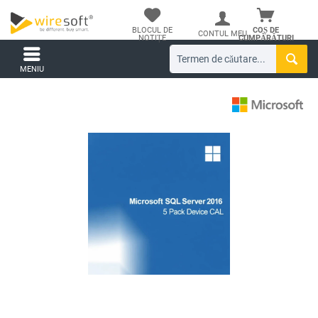
BLOCUL DE
COȘ DE
CONTUL MEU
NOTIȚE
CUMPĂRĂTURI
MENIU