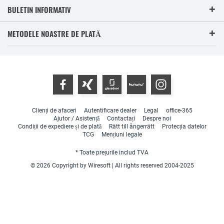
BULETIN INFORMATIV
METODELE NOASTRE DE PLATĂ
Clienți de afaceri
Autentificare dealer
Legal
office-365
Ajutor / Asistență
Contactați
Despre noi
Condiții de expediere și de plată
Rätt till ångerrätt
Protecția datelor
TCG
Mențiuni legale
* Toate prețurile includ TVA
© 2026 Copyright by Wiresoft | All rights reserved 2004-2025