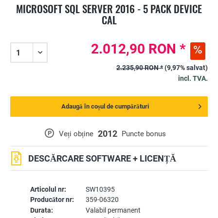
MICROSOFT SQL SERVER 2016 - 5 PACK DEVICE
CAL
2.012,90 RON *
2.235,90 RON *
(9,97% salvat)
incl. TVA.
Adaugă în coșul de cumpărături
2012
P
Veți obține
Puncte bonus
DESCĂRCARE SOFTWARE + LICENȚĂ
Articolul nr:
SW10395
Producător nr:
359-06320
Durata:
Valabil permanent