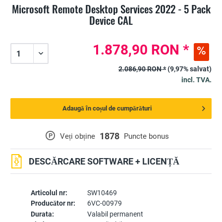
Microsoft Remote Desktop Services 2022 - 5 Pack
Device CAL
1.878,90 RON *
2.086,90 RON *
(9,97% salvat)
incl. TVA.
Adaugă în coșul de cumpărături
1878
P
Veți obține
Puncte bonus
DESCĂRCARE SOFTWARE + LICENȚĂ
Articolul nr:
SW10469
Producător nr:
6VC-00979
Durata:
Valabil permanent