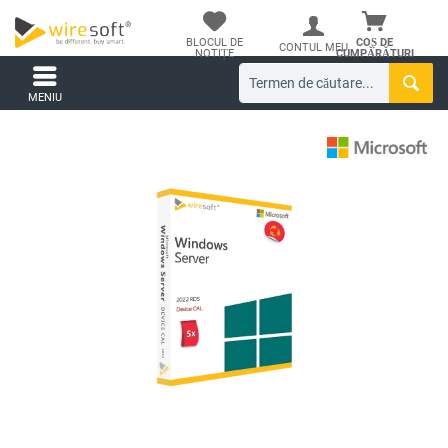
BLOCUL DE
COȘ DE
CONTUL MEU
NOTIȚE
CUMPĂRĂTURI
MENIU