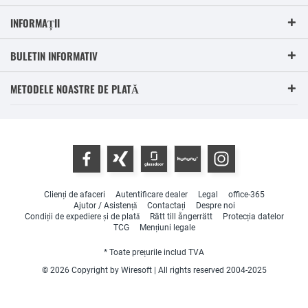
INFORMAȚII
BULETIN INFORMATIV
METODELE NOASTRE DE PLATĂ
Clienți de afaceri
Autentificare dealer
Legal
office-365
Ajutor / Asistență
Contactați
Despre noi
Condiții de expediere și de plată
Rätt till ångerrätt
Protecția datelor
TCG
Mențiuni legale
* Toate prețurile includ TVA
© 2026 Copyright by Wiresoft | All rights reserved 2004-2025