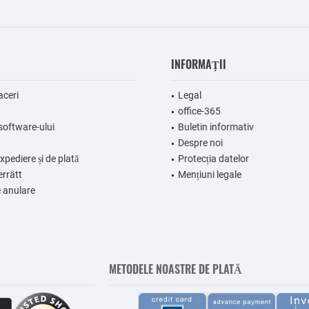
INFORMAȚII
aceri
Legal
office-365
software-ului
Buletin informativ
Despre noi
expediere și de plată
Protecția datelor
errätt
Mențiuni legale
 anulare
METODELE NOASTRE DE PLATĂ