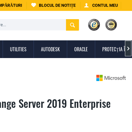
UMPĂRĂTURI
BLOCUL DE NOTIȚE
CONTUL MEU
UTILITIES
AUTODESK
ORACLE
PROTECȚIA ÎMPO

ange Server 2019 Enterprise