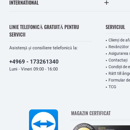
INTERNATIONAL
LINIE TELEFONICĂ GRATUITĂ PENTRU
SERVICIUL
SERVICII
Clienți de af
Revânzător
Asistență și consiliere telefonică la:
Asigurarea 
Contactați
+4969 - 173261340
Condiții de 
Luni - Vineri 09:00 - 16:00
Rätt till ång
Formular de
TCG
MAGAZIN CERTIFICAT