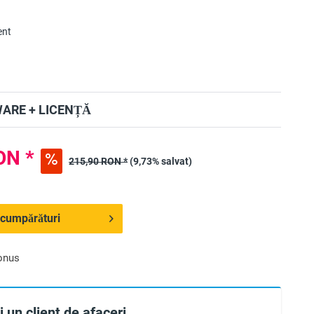
ent
ARE + LICENȚĂ
ON *
215,90 RON *
(9,73% salvat)
 cumpărături
onus
 un client de afaceri