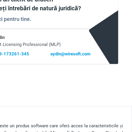
ți întrebări de natură juridică?
i pentru tine.
din
t Licensing Professional (MLP)
69-173261-345
aydin@wiresoft.com
este un produs software care oferă acces la caracteristicile și