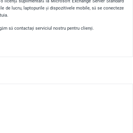
 o licență suplimentară la Microsoft Exchange Server Standard
ile de lucru, laptopurile și dispozitivele mobile, să se conecteze
tuia.
ăm să contactați serviciul nostru pentru clienți.