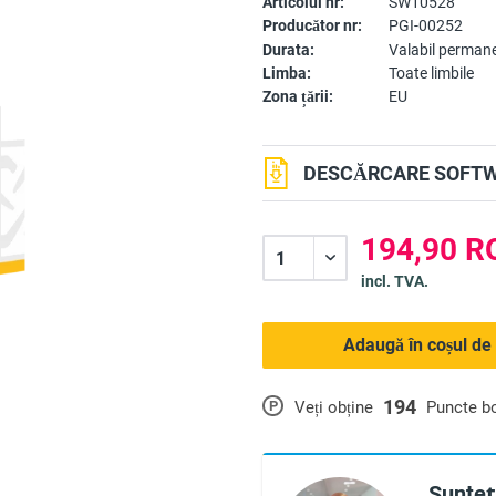
Articolul nr:
SW10528
Producător nr:
PGI-00252
Durata:
Valabil perman
Limba:
Toate limbile
Zona țării:
EU
DESCĂRCARE SOFTW
194,90 R
incl. TVA.
Adaugă în coșul de
194
P
Veți obține
Puncte b
Sunteți